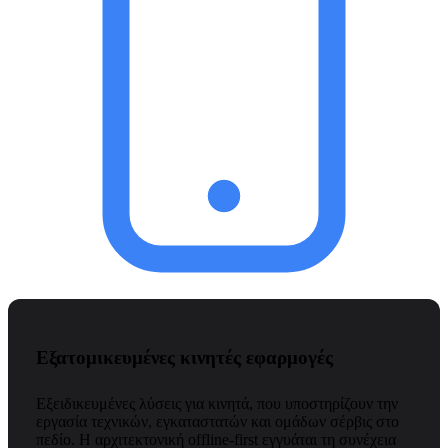
Εξατομικευμένες κινητές εφαρμογές
Εξειδικευμένες λύσεις για κινητά, που υποστηρίζουν την
εργασία τεχνικών, εγκαταστατών και ομάδων σέρβις στο
πεδίο. Η αρχιτεκτονική offline-first εγγυάται τη συνέχεια