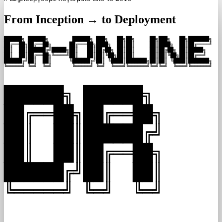
From Inception → to Deployment
██████╗ ██████╗        ██████╗ ███╗   ██╗██╗     ██╗███╗   ██╗███████╗

██╔══██╗██╔══██╗      ██╔═══██╗████╗  ██║██║     ██║████╗  ██║██╔════╝

██║  ██║██████╔╝█████╗██║   ██║██╔██╗ ██║██║     ██║██╔██╗ ██║█████╗  

██║  ██║██╔══██╗╚════╝██║   ██║██║╚██╗██║██║     ██║██║╚██╗██║██╔══╝  

██████╔╝██║  ██║      ╚██████╔╝██║ ╚████║███████╗██║██║ ╚████║███████╗

╚═════╝ ╚═╝  ╚═╝       ╚═════╝ ╚═╝  ╚═══╝╚══════╝╚═╝╚═╝  ╚═══╝╚══════╝
██████╗ ██████╗

██╔══██╗██╔══██╗

██║  ██║██████╔╝

██║  ██║██╔══██╗

██████╔╝██║  ██║

╚═════╝ ╚═╝  ╚═╝
 ___                ___                  _   _          
