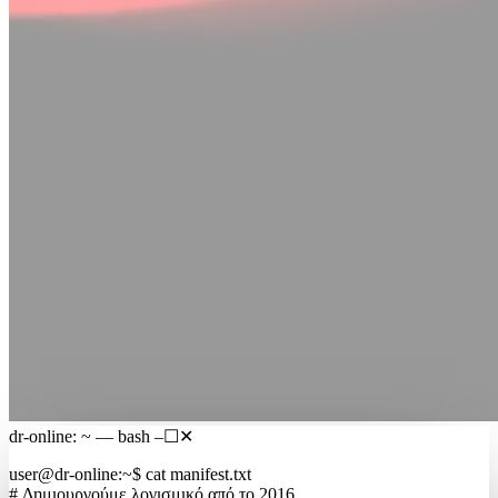
dr-online: ~ — bash
–
☐
✕
user@dr-online
:
~
$
cat manifest.txt
# Δημιουργούμε λογισμικό από το 2016