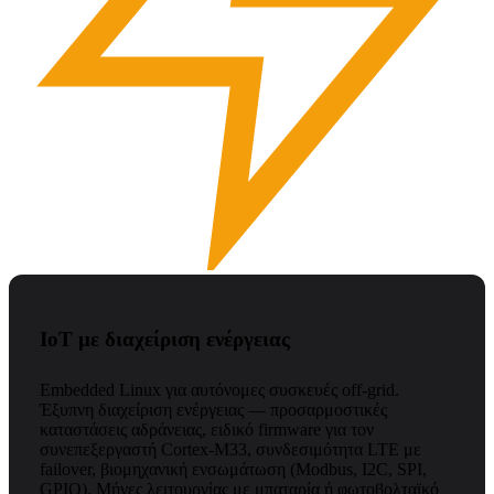
IoT με διαχείριση ενέργειας
Embedded Linux για αυτόνομες συσκευές off-grid.
Έξυπνη διαχείριση ενέργειας — προσαρμοστικές
καταστάσεις αδράνειας, ειδικό firmware για τον
συνεπεξεργαστή Cortex-M33, συνδεσιμότητα LTE με
failover, βιομηχανική ενσωμάτωση (Modbus, I2C, SPI,
GPIO). Μήνες λειτουργίας με μπαταρία ή φωτοβολταϊκό