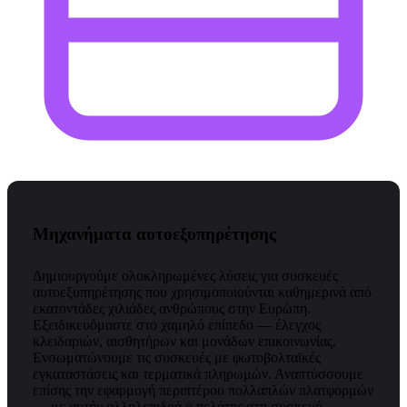
Μηχανήματα αυτοεξυπηρέτησης
Δημιουργούμε ολοκληρωμένες λύσεις για συσκευές
αυτοεξυπηρέτησης που χρησιμοποιούνται καθημερινά από
εκατοντάδες χιλιάδες ανθρώπους στην Ευρώπη.
Εξειδικευόμαστε στο χαμηλό επίπεδο — έλεγχος
κλειδαριών, αισθητήρων και μονάδων επικοινωνίας.
Ενσωματώνουμε τις συσκευές με φωτοβολταϊκές
εγκαταστάσεις και τερματικά πληρωμών. Αναπτύσσουμε
επίσης την εφαρμογή περιπτέρου πολλαπλών πλατφορμών
— με αυτήν αλληλεπιδρά ο πελάτης στη συσκευή.