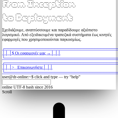
| __| _ ___ _ __   |_ _|_ _  __ ___ _ __| |_(_)___ _ _  

| _| '_/ _ \ '  \   | || ' \/ _/ -_) '_ \  _| / _ \ ' \ 

|_||_| \___/_|_|_| |___|_||_\__\___| .__/\__|_\___/_||_|

                                   |_|                  
 _         ___           _                        _

| |_ ___  |   \ ___ _ __| |___ _  _ _ __  ___ _ _| |_

|  _/ _ \ | |) / -_) '_ \ / _ \ || | '  \/ -_) ' \  _|

 \__\___/ |___/\___| .__/_\___/\_, |_|_|_\___|_||_\__|

                   |_|         |__/                   
Σχεδιάζουμε, αναπτύσσουμε και παραδίδουμε αξιόπιστο
λογισμικό. Από εξειδικευμένα τραπεζικά συστήματα έως κινητές
εφαρμογές που χρησιμοποιούνται παγκοσμίως.
┌
───────────────────────────────────────
│
│
│
$
Οι εφαρμογές μας
→
│
│
│
└
───────────────────────────────────────
┌
───────────────────────────────────────
│
│
│
>_
Επικοινωνήστε
│
│
│
└
───────────────────────────────────────
user@dr-online
:
~
$
click and type — try “help”
online
UTF-8
bash
since 2016
Scroll