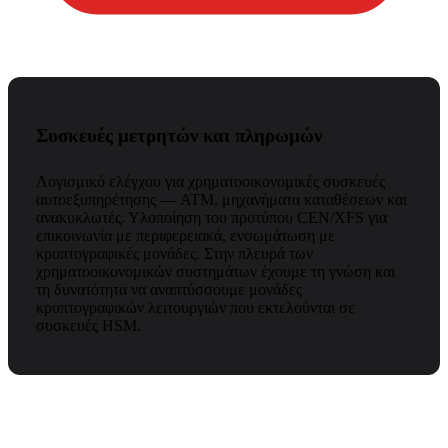
Συσκευές μετρητών και πληρωμών
Λογισμικό ελέγχου για χρηματοοικονομικές συσκευές
αυτοεξυπηρέτησης — ATM, μηχανήματα καταθέσεων και
ανακυκλωτές. Υλοποίηση του προτύπου CEN/XFS για
επικοινωνία με περιφερειακά, ενσωμάτωση με
κρυπτογραφικές μονάδες. Στην πλευρά των
χρηματοοικονομικών συστημάτων έχουμε τη γνώση και
τη δυνατότητα να αναπτύσσουμε μονάδες
κρυπτογραφικών λειτουργιών που εκτελούνται σε
συσκευές HSM.