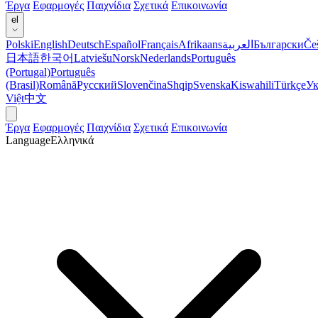
Έργα
Εφαρμογές
Παιχνίδια
Σχετικά
Επικοινωνία
el
Polski
English
Deutsch
Español
Français
Afrikaans
العربية
Български
Če
日本語
한국어
Latviešu
Norsk
Nederlands
Português
(Portugal)
Português
(Brasil)
Română
Русский
Slovenčina
Shqip
Svenska
Kiswahili
Türkçe
Ук
Việt
中文
Έργα
Εφαρμογές
Παιχνίδια
Σχετικά
Επικοινωνία
Language
Ελληνικά