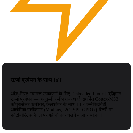
ऊर्जा प्रबंधन के साथ IoT
ऑफ़-ग्रिड स्वायत्त उपकरणों के लिए Embedded Linux। बुद्धिमान
ऊर्जा प्रबंधन — अनुकूली स्लीप अवस्थाएँ, समर्पित Cortex-M33
कोप्रोसेसर फर्मवेयर, फ़ेलओवर के साथ LTE कनेक्टिविटी,
औद्योगिक एकीकरण (Modbus, I2C, SPI, GPIO)। बैटरी या
फोटोवोल्टिक पैनल पर महीनों तक चलने वाला संचालन।