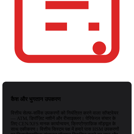
कैश और भुगतान उपकरण
वित्तीय सेल्फ-सर्विस उपकरणों को नियंत्रित करने वाला सॉफ्टवेयर
— ATM, डिपॉज़िट मशीनें और रीसाइक्लर। पेरिफेरल संचार के
लिए CEN/XFS मानक कार्यान्वयन, क्रिप्टोग्राफ़िक मॉड्यूल के
साथ एकीकरण। वित्तीय सिस्टम पक्ष में हमारे पास HSM उपकरणों