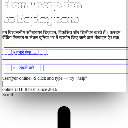
| __| _ ___ _ __   |_ _|_ _  __ ___ _ __| |_(_)___ _ _  

| _| '_/ _ \ '  \   | || ' \/ _/ -_) '_ \  _| / _ \ ' \ 

|_||_| \___/_|_|_| |___|_||_\__\___| .__/\__|_\___/_||_|

                                   |_|                  
 _         ___           _                        _

| |_ ___  |   \ ___ _ __| |___ _  _ _ __  ___ _ _| |_

|  _/ _ \ | |) / -_) '_ \ / _ \ || | '  \/ -_) ' \  _|

 \__\___/ |___/\___| .__/_\___/\_, |_|_|_\___|_||_\__|

                   |_|         |__/                   
हम विश्वसनीय सॉफ्टवेयर डिज़ाइन, विकसित और डिलीवर करते हैं। कस्टम
बैंकिंग सिस्टम से लेकर दुनिया भर में उपयोग किए जाने वाले मोबाइल ऐप तक।
┌
───────────────────────────────────────
│
│
│
$
हमारे ऐप्स
→
│
│
│
└
───────────────────────────────────────
┌
───────────────────────────────────────
│
│
│
>_
संपर्क करें
│
│
│
└
───────────────────────────────────────
user@dr-online
:
~
$
click and type — try “help”
online
UTF-8
bash
since 2016
Scroll