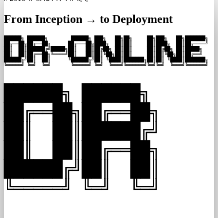
From Inception → to Deployment
██████╗ ██████╗        ██████╗ ███╗   ██╗██╗     ██╗███╗   ██╗███████╗

██╔══██╗██╔══██╗      ██╔═══██╗████╗  ██║██║     ██║████╗  ██║██╔════╝

██║  ██║██████╔╝█████╗██║   ██║██╔██╗ ██║██║     ██║██╔██╗ ██║█████╗  

██║  ██║██╔══██╗╚════╝██║   ██║██║╚██╗██║██║     ██║██║╚██╗██║██╔══╝  

██████╔╝██║  ██║      ╚██████╔╝██║ ╚████║███████╗██║██║ ╚████║███████╗

╚═════╝ ╚═╝  ╚═╝       ╚═════╝ ╚═╝  ╚═══╝╚══════╝╚═╝╚═╝  ╚═══╝╚══════╝
██████╗ ██████╗

██╔══██╗██╔══██╗

██║  ██║██████╔╝

██║  ██║██╔══██╗

██████╔╝██║  ██║

╚═════╝ ╚═╝  ╚═╝
 ___                ___                  _   _          
