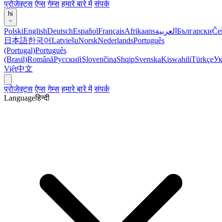
प्रोजेक्ट्स
ऐप्स
गेम्स
हमारे बारे में
संपर्क
hi
Polski
English
Deutsch
Español
Français
Afrikaans
العربية
Български
Če
日本語
한국어
Latviešu
Norsk
Nederlands
Português
(Portugal)
Português
(Brasil)
Română
Русский
Slovenčina
Shqip
Svenska
Kiswahili
Türkçe
Ук
Việt
中文
प्रोजेक्ट्स
ऐप्स
गेम्स
हमारे बारे में
संपर्क
Language
हिन्दी