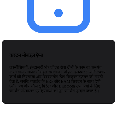
कस्टम मोबाइल ऐप्स
तकनीशियनों, इंस्टालरों और फ़ील्ड सेवा टीमों के काम का समर्थन
करने वाले समर्पित मोबाइल समाधान। ऑफ़लाइन-फ़र्स्ट आर्किटेक्चर
कार्य की निरंतरता और विश्वसनीय डेटा सिंक्रनाइज़ेशन की गारंटी
देता है, जबकि क्लाइंट के ERP और EAM सिस्टम के साथ देशी
एकीकरण और स्कैनर, प्रिंटर और Bluetooth उपकरणों के लिए
समर्थन परिचालन प्रक्रियाओं को पूर्ण समर्थन प्रदान करते हैं।