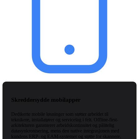
Skreddersydde mobilapper
Dedikerte mobile løsninger som støtter arbeidet til
teknikere, installatører og servicelag i felt. Offline-first-
arkitekturen garanterer arbeidskontinuitet og pålitelig
datasynkronisering, mens den native integrasjonen med
kundens ERP- og EAM-systemer og støtte for skannere,