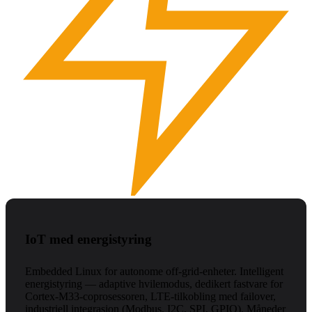
IoT med energistyring
Embedded Linux for autonome off-grid-enheter. Intelligent
energistyring — adaptive hvilemodus, dedikert fastvare for
Cortex-M33-coprosessoren, LTE-tilkobling med failover,
industriell integrasjon (Modbus, I2C, SPI, GPIO). Måneder