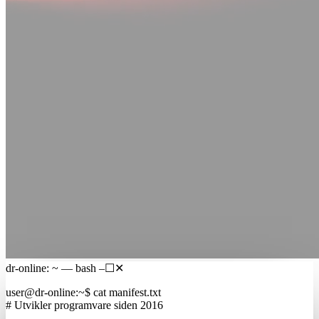
dr-online: ~ — bash
–
☐
✕
user@dr-online
:
~
$
cat manifest.txt
# Utvikler programvare siden 2016