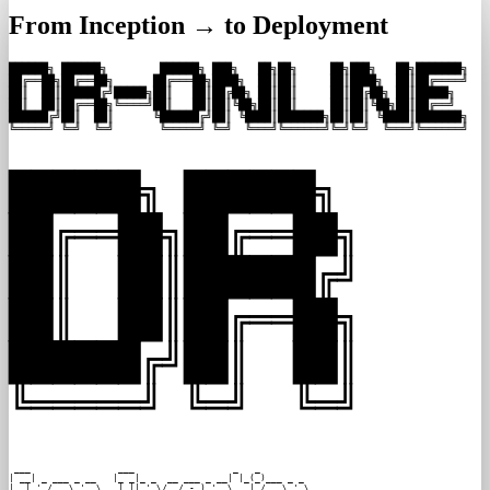
From Inception → to Deployment
██████╗ ██████╗        ██████╗ ███╗   ██╗██╗     ██╗███╗   ██╗███████╗

██╔══██╗██╔══██╗      ██╔═══██╗████╗  ██║██║     ██║████╗  ██║██╔════╝

██║  ██║██████╔╝█████╗██║   ██║██╔██╗ ██║██║     ██║██╔██╗ ██║█████╗  

██║  ██║██╔══██╗╚════╝██║   ██║██║╚██╗██║██║     ██║██║╚██╗██║██╔══╝  

██████╔╝██║  ██║      ╚██████╔╝██║ ╚████║███████╗██║██║ ╚████║███████╗

╚═════╝ ╚═╝  ╚═╝       ╚═════╝ ╚═╝  ╚═══╝╚══════╝╚═╝╚═╝  ╚═══╝╚══════╝
██████╗ ██████╗

██╔══██╗██╔══██╗

██║  ██║██████╔╝

██║  ██║██╔══██╗

██████╔╝██║  ██║

╚═════╝ ╚═╝  ╚═╝
 ___                ___                  _   _          

| __| _ ___ _ __   |_ _|_ _  __ ___ _ __| |_(_)___ _ _  

| _| '_/ _ \ '  \   | || ' \/ _/ -_) '_ \  _| / _ \ ' \ 
