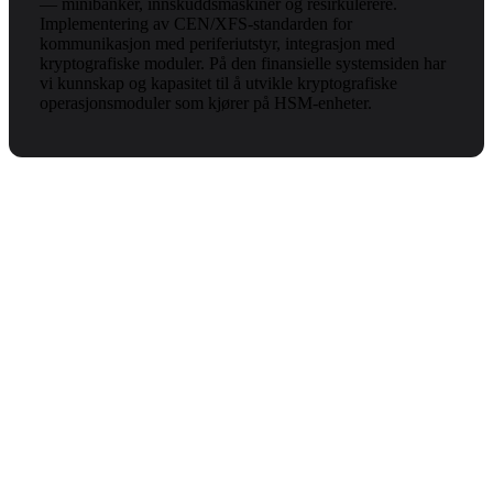
— minibanker, innskuddsmaskiner og resirkulerere.
Implementering av CEN/XFS-standarden for
kommunikasjon med periferiutstyr, integrasjon med
kryptografiske moduler. På den finansielle systemsiden har
vi kunnskap og kapasitet til å utvikle kryptografiske
operasjonsmoduler som kjører på HSM-enheter.