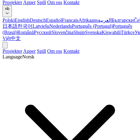
Prosjekter
Apper
Spill
Om oss
Kontakt
nb
Polski
English
Deutsch
Español
Français
Afrikaans
العربية
Български
Če
日本語
한국어
Latviešu
Nederlands
Português (Portugal)
Português
(Brasil)
Română
Русский
Slovenčina
Shqip
Svenska
Kiswahili
Türkçe
Ук
Việt
中文
Prosjekter
Apper
Spill
Om oss
Kontakt
Language
Norsk