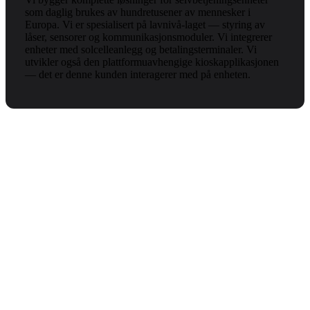
som daglig brukes av hundretusener av mennesker i
Europa. Vi er spesialisert på lavnivå-laget — styring av
låser, sensorer og kommunikasjonsmoduler. Vi integrerer
enheter med solcelleanlegg og betalingsterminaler. Vi
utvikler også den plattformuavhengige kioskapplikasjonen
— det er denne kunden interagerer med på enheten.