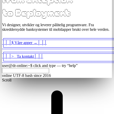
|_||_| \___/_|_|_| |___|_||_\__\___| .__/\__|_\___/_||_|

                                   |_|                  
 _         ___           _                        _

| |_ ___  |   \ ___ _ __| |___ _  _ _ __  ___ _ _| |_

|  _/ _ \ | |) / -_) '_ \ / _ \ || | '  \/ -_) ' \  _|

 \__\___/ |___/\___| .__/_\___/\_, |_|_|_\___|_||_\__|

                   |_|         |__/                   
Vi designer, utvikler og leverer pålitelig programvare. Fra
skreddersydde banksystemer til mobilapper brukt over hele verden.
┌
───────────────────────────────────────
│
│
│
$
Våre apper
→
│
│
│
└
───────────────────────────────────────
┌
───────────────────────────────────────
│
│
│
>_
Ta kontakt
│
│
│
└
───────────────────────────────────────
user@dr-online
:
~
$
click and type — try “help”
online
UTF-8
bash
since 2016
Scroll