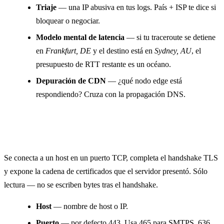
Triaje
— una IP abusiva en tus logs. País + ISP te dice si
bloquear o negociar.
Modelo mental de latencia
— si tu traceroute se detiene
en
Frankfurt, DE
y el destino está en
Sydney, AU
, el
presupuesto de RTT restante es un océano.
Depuración de CDN
— ¿qué nodo edge está
respondiendo? Cruza con la propagación DNS.
Certificado SSL / TLS
Se conecta a un host en un puerto TCP, completa el handshake TLS
y expone la cadena de certificados que el servidor presentó. Sólo
lectura — no se escriben bytes tras el handshake.
Host
— nombre de host o IP.
Puerto
— por defecto 443. Usa 465 para SMTPS, 636