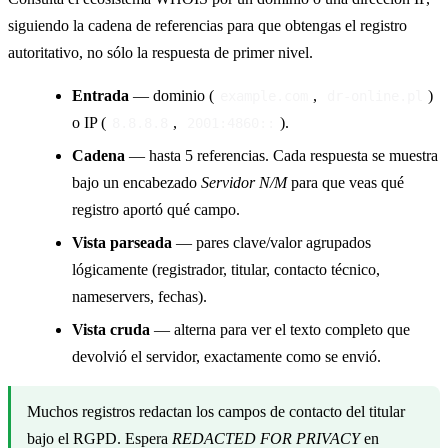
siguiendo la cadena de referencias para que obtengas el registro
autoritativo, no sólo la respuesta de primer nivel.
Entrada
— dominio (
,
)
example.com
dr-online.pl
o IP (
,
).
8.8.8.8
2001:4860::
Cadena
— hasta 5 referencias. Cada respuesta se muestra
bajo un encabezado
Servidor N/M
para que veas qué
registro aportó qué campo.
Vista parseada
— pares clave/valor agrupados
lógicamente (registrador, titular, contacto técnico,
nameservers, fechas).
Vista cruda
— alterna para ver el texto completo que
devolvió el servidor, exactamente como se envió.
Muchos registros redactan los campos de contacto del titular
bajo el RGPD. Espera
REDACTED FOR PRIVACY
en