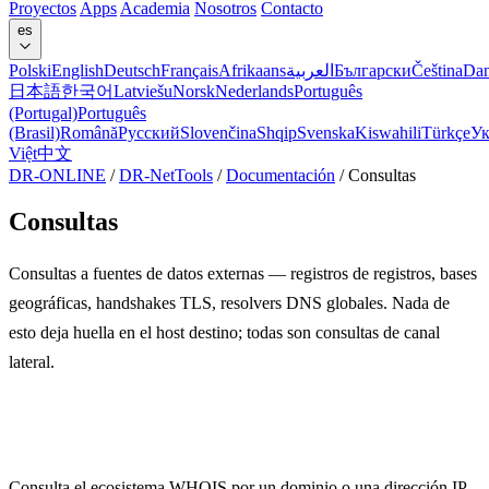
Proyectos
Apps
Academia
Nosotros
Contacto
es
Polski
English
Deutsch
Français
Afrikaans
العربية
Български
Čeština
Da
日本語
한국어
Latviešu
Norsk
Nederlands
Português
(Portugal)
Português
(Brasil)
Română
Русский
Slovenčina
Shqip
Svenska
Kiswahili
Türkçe
Ук
Việt
中文
DR-ONLINE
/
DR-NetTools
/
Documentación
/
Consultas
Consultas
Consultas a fuentes de datos externas — registros de registros, bases
geográficas, handshakes TLS, resolvers DNS globales. Nada de
esto deja huella en el host destino; todas son consultas de canal
lateral.
WHOIS
Consulta el ecosistema WHOIS por un dominio o una dirección IP,