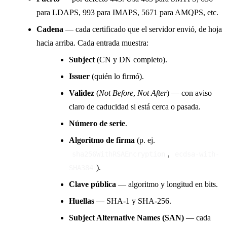
para LDAPS, 993 para IMAPS, 5671 para AMQPS, etc.
Cadena
— cada certificado que el servidor envió, de hoja
hacia arriba. Cada entrada muestra:
Subject
(CN y DN completo).
Issuer
(quién lo firmó).
Validez
(
Not Before
,
Not After
) — con aviso
claro de caducidad si está cerca o pasada.
Número de serie
.
Algoritmo de firma
(p. ej.
,
sha256WithRSAEncryption
ecdsa-with-
).
SHA384
Clave pública
— algoritmo y longitud en bits.
Huellas
— SHA-1 y SHA-256.
Subject Alternative Names (SAN)
— cada