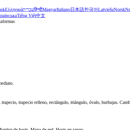
nsk
Ελληνικά
עברית
हिन्दी
Magyar
Italiano
日本語
한국어
Latviešu
Norsk
Ne
раїнська
Tiếng Việt
中文
taformas
mediato.
rapecio, trapecio relleno, rectángulo, triángulo, óvalo, burbujas. Camb
en ping
onitor de hosts, Mapa de red, Hosts en rango.