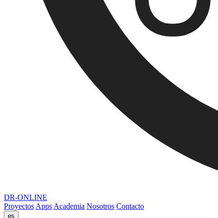
DR-ONLINE
Proyectos
Apps
Academia
Nosotros
Contacto
es