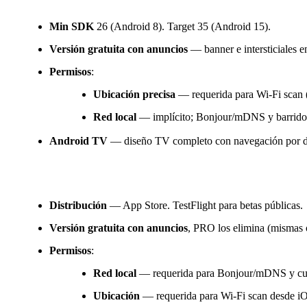
Android
Min SDK
26 (Android 8). Target 35 (Android 15).
Versión gratuita con anuncios
— banner e intersticiales e
Permisos
:
Ubicación precisa
— requerida para Wi-Fi scan (
Red local
— implícito; Bonjour/mDNS y barridos 
Android TV
— diseño TV completo con navegación por d-p
iOS
Distribución
— App Store. TestFlight para betas públicas.
Versión gratuita con anuncios
, PRO los elimina (mismas
Permisos
:
Red local
— requerida para Bonjour/mDNS y cualqu
Ubicación
— requerida para Wi-Fi scan desde iOS