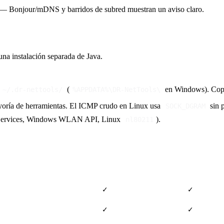
N — Bonjour/mDNS y barridos de subred muestran un aviso claro.
 una instalación separada de Java.
(
en Windows). Copia 
~/.dr-nettools/
%APPDATA%\DR-NetTools\
ayoría de herramientas. El ICMP crudo en Linux usa
sin p
SOCK_DGRAM
n Services, Windows WLAN API, Linux
).
nl80211
Android
iOS
✓
✓
✓
✓