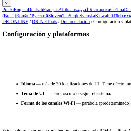
Polski
English
Deutsch
Français
Afrikaans
العربية
Български
Čeština
Da
(Brasil)
Română
Русский
Slovenčina
Shqip
Svenska
Kiswahili
Türkçe
Ук
DR-ONLINE
/
DR-NetTools
/
Documentación
/
Configuración y pla
Configuración y plataformas
Configuración
Apariencia
Idioma
— más de 30 localizaciones de UI. Tiene efecto in
Tema de UI
— claro, oscuro o seguir el sistema.
Forma de los canales Wi-Fi
— parábola (predeterminado), t
Valores predeterminados para herramientas basadas 
Estos valores se usan en cada herramienta que envía ICMP — Ping, M