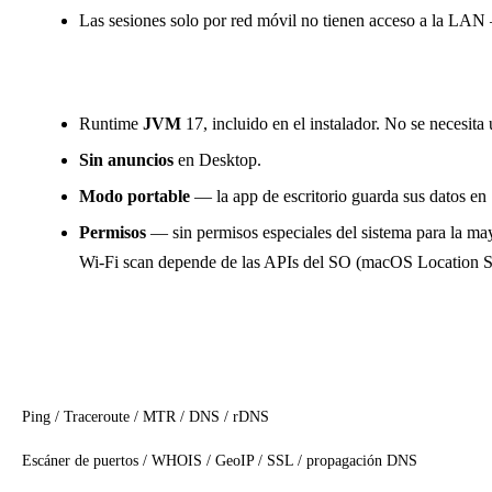
Las sesiones solo por red móvil no tienen acceso a la LA
Desktop (Windows, macOS, Linux)
Runtime
JVM
17, incluido en el instalador. No se necesita
Sin anuncios
en Desktop.
Modo portable
— la app de escritorio guarda sus datos en
Permisos
— sin permisos especiales del sistema para la m
Wi-Fi scan depende de las APIs del SO (macOS Locatio
Matriz de funciones
Función
Ping / Traceroute / MTR / DNS / rDNS
Escáner de puertos / WHOIS / GeoIP / SSL / propagación DNS