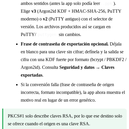
ambos sentidos (antes la app solo podía leer
).
.ppk
Elige
v3
(Argon2id KDF + HMAC-SHA-256, PuTTY
moderno) o
v2
(PuTTY antiguo) con el selector de
versión. Los archivos producidos así se cargan en
PuTTY/
sin cambios.
puttygen
Frase de contraseña de exportación opcional.
Déjala
en blanco para una clave sin cifrar; defínela y la salida se
cifra con una KDF fuerte por formato (bcrypt / PBKDF2 /
Argon2id). Consulta
Seguridad y datos → Claves
exportadas
.
Si la conversión falla (frase de contraseña de origen
incorrecta, formato incompatible), la app ahora muestra el
motivo real en lugar de un error genérico.
PKCS#1 solo describe claves RSA, por lo que ese destino solo
se ofrece cuando el origen es una clave RSA.