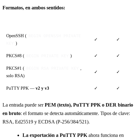
Formatos, en ambos sentidos:
Formato
Lectura
Escritura
OpenSSH (
BEGIN OPENSSH PRIVATE
✓
✓
)
KEY
PKCS#8 (
)
✓
✓
BEGIN PRIVATE KEY
PKCS#1 (
,
BEGIN RSA PRIVATE KEY
✓
✓
solo RSA)
PuTTY PPK —
v2 y v3
✓
✓
La entrada puede ser
PEM (texto), PuTTY PPK o DER binario
en bruto
: el formato se detecta automáticamente. Tipos de clave:
RSA, Ed25519 y ECDSA (P-256/384/521).
La exportación a PuTTY PPK
ahora funciona en