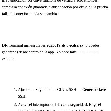
la autenticación por clave funciona de verdad y solo entonces
cambia la conexión guardada a autenticación por clave. Si la prueba
falla, la conexión queda sin cambios.
Llave de seguridad (FIDO2 / YubiKey)
DR-Terminal maneja claves
ed25519-sk
y
ecdsa-sk
, y puedes
generarlas desde dentro de la app. No hace falta
ssh-keygen
externo.
Generar una clave respaldada por YubiKey en DR-
Terminal
Ajustes → Seguridad → Claves SSH →
Generar clave
SSH
.
Activa el interruptor de
Llave de seguridad
. Elige el