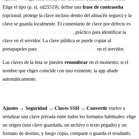
Elige el tipo (p. ej.
ed25519
), define una
frase de contraseña
(opcional: protege la clave incluso dentro del almacén seguro) y la
clave se guarda localmente. El comentario de clave por defecto es
, práctico para identificar la
${user}@${host}@DR-Terminal
clave en el servidor. La clave pública se puede copiar al
portapapeles para
en el servidor.
~/.ssh/authorized_keys
Las claves de la lista se pueden
renombrar
en el momento; si el
nombre que eliges coincide con uno existente, la app añade
(2)
automáticamente.
Conversor de claves
Ajustes → Seguridad → Claves SSH → Convertir
vuelve a
serializar una clave privada entre todos los formatos habituales: elige
un origen (una clave guardada, un archivo o texto pegado) y un
formato de destino, y luego copia, comparte o guarda el resultado.