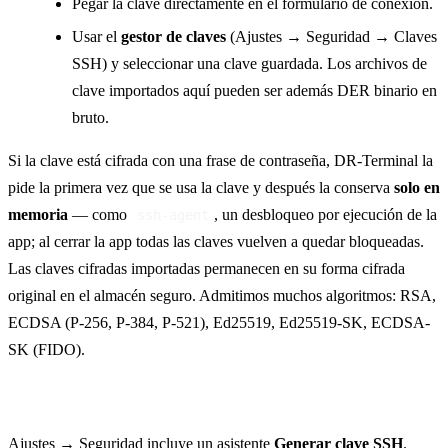
Pegar la clave directamente en el formulario de conexión.
Usar el
gestor de claves
(Ajustes → Seguridad → Claves
SSH) y seleccionar una clave guardada. Los archivos de
clave importados aquí pueden ser además DER binario en
bruto.
Si la clave está cifrada con una frase de contraseña, DR-Terminal la
pide la primera vez que se usa la clave y después la conserva
solo en
memoria
— como
, un desbloqueo por ejecución de la
ssh-agent
app; al cerrar la app todas las claves vuelven a quedar bloqueadas.
Las claves cifradas importadas permanecen en su forma cifrada
original en el almacén seguro. Admitimos muchos algoritmos: RSA,
ECDSA (P-256, P-384, P-521), Ed25519, Ed25519-SK, ECDSA-
SK (FIDO).
Generador de claves
Ajustes → Seguridad incluye un asistente
Generar clave SSH
.