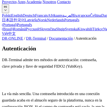
Proyectos
Apps
Academia
Nosotros
Contacto
es
Polski
English
Deutsch
Français
Afrikaans
العربية
Български
Čeština
Da
日本語
한국어
Latviešu
Norsk
Nederlands
Português
(Portugal)
Português
(Brasil)
Română
Русский
Slovenčina
Shqip
Svenska
Kiswahili
Türkçe
Ук
Việt
中文
DR-ONLINE
/
DR-Terminal
/
Documentación
/
Autenticación
Autenticación
DR-Terminal admite tres métodos de autenticación: contraseña,
clave privada y llave de seguridad FIDO2 (YubiKey).
Contraseña
La vía más sencilla. Una contraseña introducida en una conexión
guardada acaba en el almacén seguro de la plataforma, nunca en la
configuración JSON. Si el campo de contraseña está vacío, la app la