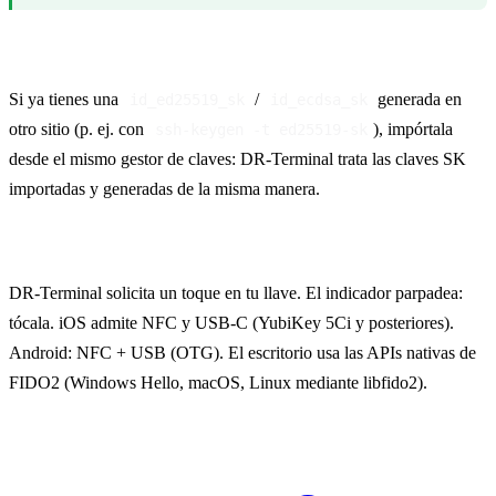
Usar una clave SK existente
Si ya tienes una
/
generada en
id_ed25519_sk
id_ecdsa_sk
otro sitio (p. ej. con
), impórtala
ssh-keygen -t ed25519-sk
desde el mismo gestor de claves: DR-Terminal trata las claves SK
importadas y generadas de la misma manera.
Al conectar
DR-Terminal solicita un toque en tu llave. El indicador parpadea:
tócala. iOS admite NFC y USB-C (YubiKey 5Ci y posteriores).
Android: NFC + USB (OTG). El escritorio usa las APIs nativas de
FIDO2 (Windows Hello, macOS, Linux mediante libfido2).