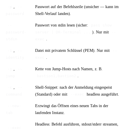
,
Passwort auf der Befehlszeile (unsicher — kann im
-p
--
Shell-Verlauf landen).
password
Passwort von stdin lesen (sicher:
--
pass show
). Nur mit
password-
server | DR-Terminal ...
--
.
stdin
exec
,
Datei mit privatem Schlüssel (PEM). Nur mit
-i
--
--
.
identity
exec
,
Kette von Jump-Hosts nach Namen, z. B.
-j
--
.
jump
bastion1,bastion2
,
Shell-Snippet: nach der Anmeldung eingespeist
-c
--
(Standard) oder mit
headless ausgeführt.
command
--exec
Erzwingt das Öffnen eines neuen Tabs in der
--new-
laufenden Instanz.
tab
Headless: Befehl ausführen, stdout/stderr streamen,
--exec