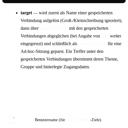
target
— wird zuerst als Name einer gespeicherten
Verbindung aufgelöst (Groß-/Kleinschreibung ignoriert),
dann über
mit den gespeicherten
host[:port]
Verbindungen abgeglichen (bei Angabe von
weiter
-u
eingegrenzt) und schließlich als
für eine
host[:port]
Ad-hoc-Sitzung geparst. Ein Treffer unter den
gespeicherten Verbindungen übernimmt deren Theme,
Gruppe und hinterlegte Zugangsdaten.
Flags
Flag
Beschreibung
,
-u
--
Benutzername (für
-Ziele).
host:port
user