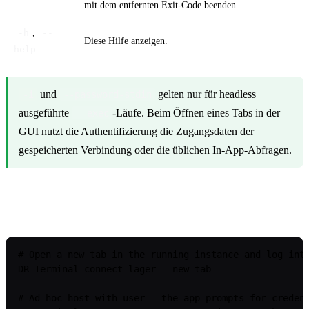
mit dem entfernten Exit-Code beenden.
,
-h
--
Diese Hilfe anzeigen.
help
und
gelten nur für headless
-i
--password-stdin
ausgeführte
-Läufe. Beim Öffnen eines Tabs in der
--exec
GUI nutzt die Authentifizierung die Zugangsdaten der
gespeicherten Verbindung oder die üblichen In-App-Abfragen.
Beispiele
# Open a new tab in the running instance and log into
DR-Terminal connect lager --new-tab

# Ad-hoc host with user — the app prompts for credent