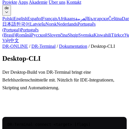
Projekte
Apps
Akademie
Über uns
Kontakt
de
Polski
English
Español
Français
Afrikaans
العربية
Български
Čeština
Dan
日本語
한국어
Latviešu
Norsk
Nederlands
Português
(Portugal)
Português
(Brasil)
Română
Русский
Slovenčina
Shqip
Svenska
Kiswahili
Türkçe
Ук
Việt
中文
DR-ONLINE
/
DR-Terminal
/
Dokumentation
/
Desktop-CLI
Desktop-CLI
Der Desktop-Build von DR-Terminal bringt eine
Befehlszeilenschnittstelle mit. Nützlich für IDE-Integrationen,
Skripting und Automatisierung.
Verwendung
DR-Terminal connect <target> [flags]