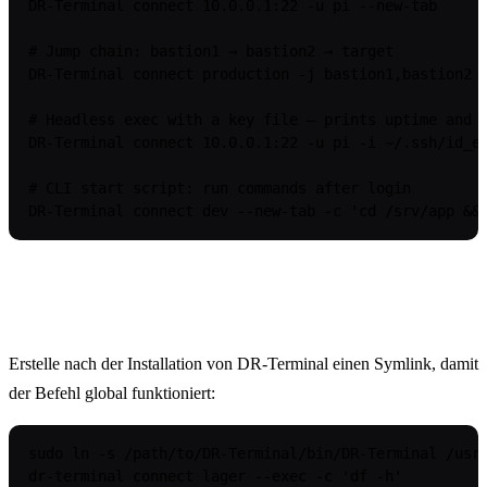
DR-Terminal connect 10.0.0.1:22 -u pi --new-tab

# Jump chain: bastion1 → bastion2 → target

DR-Terminal connect production -j bastion1,bastion2 -
# Headless exec with a key file — prints uptime and e
DR-Terminal connect 10.0.0.1:22 -u pi -i ~/.ssh/id_ed
# CLI start script: run commands after login

DR-Terminal connect dev --new-tab -c 'cd /srv/app &&
Symlink in den PATH
Erstelle nach der Installation von DR-Terminal einen Symlink, damit
der Befehl global funktioniert:
sudo ln -s /path/to/DR-Terminal/bin/DR-Terminal /usr/
dr-terminal connect lager --exec -c 'df -h'