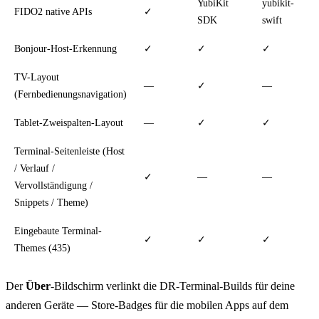
YubiKit
yubikit-
FIDO2 native APIs
✓
SDK
swift
Bonjour-Host-Erkennung
✓
✓
✓
TV-Layout
—
✓
—
(Fernbedienungsnavigation)
Tablet-Zweispalten-Layout
—
✓
✓
Terminal-Seitenleiste (Host
/ Verlauf /
✓
—
—
Vervollständigung /
Snippets / Theme)
Eingebaute Terminal-
✓
✓
✓
Themes (435)
Der
Über
-Bildschirm verlinkt die DR-Terminal-Builds für deine
anderen Geräte — Store-Badges für die mobilen Apps auf dem