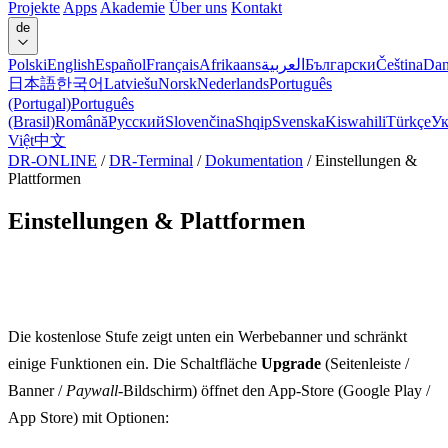
Projekte
Apps
Akademie
Über uns
Kontakt
de
Polski
English
Español
Français
Afrikaans
العربية
Български
Čeština
Dan
日本語
한국어
Latviešu
Norsk
Nederlands
Português
(Portugal)
Português
(Brasil)
Română
Русский
Slovenčina
Shqip
Svenska
Kiswahili
Türkçe
Ук
Việt
中文
DR-ONLINE
/
DR-Terminal
/
Dokumentation
/
Einstellungen &
Plattformen
Einstellungen & Plattformen
PRO — was das Upgrade freischaltet
Die kostenlose Stufe zeigt unten ein Werbebanner und schränkt
einige Funktionen ein. Die Schaltfläche
Upgrade
(Seitenleiste /
Banner /
Paywall
-Bildschirm) öffnet den App-Store (Google Play /
App Store) mit Optionen: