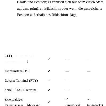
Größe und Position; es zentriert sich nur beim ersten Start
auf dem primären Bildschirm oder wenn die gespeicherte
Position außerhalb des Bildschirms läge.
Plattformunterschiede
Funktion
Desktop
Android
iOS
CLI (
dr-terminal
✓
—
—
)
connect ...
Einzelinstanz-IPC
✓
—
—
Lokales Terminal (PTY)
✓
—
—
Seriell-/UART-Terminal
✓
—
—
Zweispaltiger
✓
✓
✓
Dateimanager + Abdocken
(angedockt)
(angedockt)