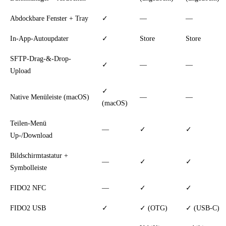
Abdockbare Fenster + Tray
✓
—
—
In-App-Autoupdater
✓
Store
Store
SFTP-Drag-&-Drop-
✓
—
—
Upload
✓
Native Menüleiste (macOS)
—
—
(macOS)
Teilen-Menü
—
✓
✓
Up-/Download
Bildschirmtastatur +
—
✓
✓
Symbolleiste
FIDO2 NFC
—
✓
✓
FIDO2 USB
✓
✓ (OTG)
✓ (USB-C)