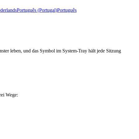
derlands
Português (Portugal)
Português
nster leben, und das Symbol im System-Tray hält jede Sitzung
drei Wege: