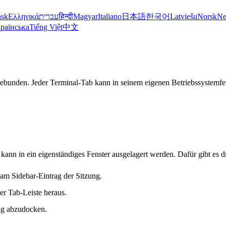
sk
Ελληνικά
עברית
हिन्दी
Magyar
Italiano
日本語
한국어
Latviešu
Norsk
Ne
раїнська
Tiếng Việt
中文
gebunden. Jeder Terminal-Tab kann in seinem eigenen Betriebssystemfe
en
 kann in ein eigenständiges Fenster ausgelagert werden. Dafür gibt es 
am Sidebar-Eintrag der Sitzung.
er Tab-Leiste heraus.
ung abzudocken.