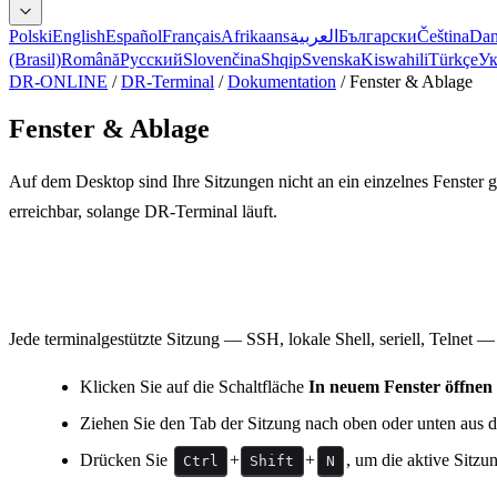
Polski
English
Español
Français
Afrikaans
العربية
Български
Čeština
Dan
(Brasil)
Română
Русский
Slovenčina
Shqip
Svenska
Kiswahili
Türkçe
Ук
DR-ONLINE
/
DR-Terminal
/
Dokumentation
/
Fenster & Ablage
Fenster & Ablage
Auf dem Desktop sind Ihre Sitzungen nicht an ein einzelnes Fenster 
erreichbar, solange DR-Terminal läuft.
Eine Sitzung in ein eigenes Fenster abdock
Jede terminalgestützte Sitzung — SSH, lokale Shell, seriell, Telnet —
Klicken Sie auf die Schaltfläche
In neuem Fenster öffnen
Ziehen Sie den Tab der Sitzung nach oben oder unten aus d
Drücken Sie
+
+
, um die aktive Sitz
Ctrl
Shift
N