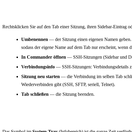
Das Kontextmenü der Sitzung
Rechtsklicken Sie auf den Tab einer Sitzung, ihren Sidebar-Eintrag o
Umbenennen
— der Sitzung einen eigenen Namen geben. Er 
sodass der eigene Name auf dem Tab nur erscheint, wenn die
In Commander öffnen
— SSH-Sitzungen (Sidebar und Das
Verbindungsinfo
— SSH-Sitzungen: Verbindungsdetails zu
Sitzung neu starten
— die Verbindung im selben Tab schlie
Wiederverbinden gibt (SSH, SFTP, seriell, Telnet).
Tab schließen
— die Sitzung beenden.
System-Tray
Das Symbol im
System-Tray
(Infobereich) ist die ganze Zeit verfüg