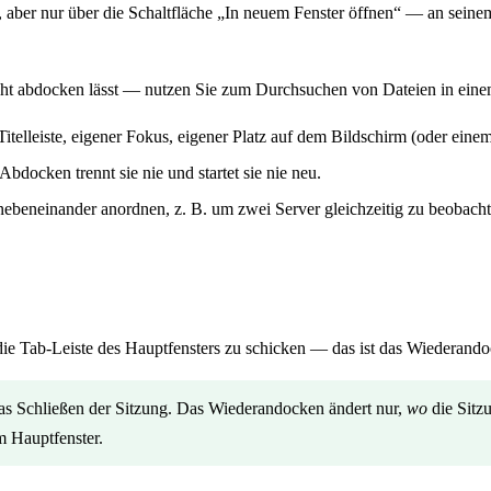
rn, aber nur über die Schaltfläche „In neuem Fenster öffnen“ — an seinem
nicht abdocken lässt — nutzen Sie zum Durchsuchen von Dateien in eine
Titelleiste, eigener Fokus, eigener Platz auf dem Bildschirm (oder eine
bdocken trennt sie nie und startet sie nie neu.
ebeneinander anordnen, z. B. um zwei Server gleichzeitig zu beobacht
 die Tab-Leiste des Hauptfensters zu schicken — das ist das Wiederand
as Schließen der Sitzung. Das Wiederandocken ändert nur,
wo
die Sitz
im Hauptfenster.