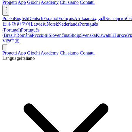
Progetti
App
Giochi
Academy
Chi siamo
Contatti
it
Polski
English
Deutsch
Español
Français
Afrikaans
العربية
Български
Če
日本語
한국어
Latviešu
Norsk
Nederlands
Português
(Portugal)
Português
(Brasil)
Română
Русский
Slovenčina
Shqip
Svenska
Kiswahili
Türkçe
Ук
Việt
中文
Progetti
App
Giochi
Academy
Chi siamo
Contatti
Language
Italiano