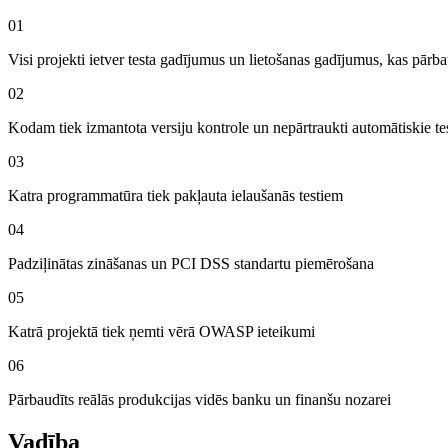
01
Visi projekti ietver testa gadījumus un lietošanas gadījumus, kas pār
02
Kodam tiek izmantota versiju kontrole un nepārtraukti automātiskie tes
03
Katra programmatūra tiek pakļauta ielaušanās testiem
04
Padziļinātas zināšanas un PCI DSS standartu piemērošana
05
Katrā projektā tiek ņemti vērā OWASP ieteikumi
06
Pārbaudīts reālās produkcijas vidēs banku un finanšu nozarei
Vadība