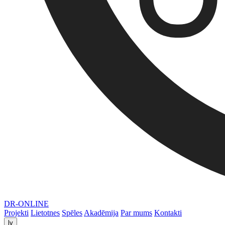
DR-ONLINE
Projekti
Lietotnes
Spēles
Akadēmija
Par mums
Kontakti
lv