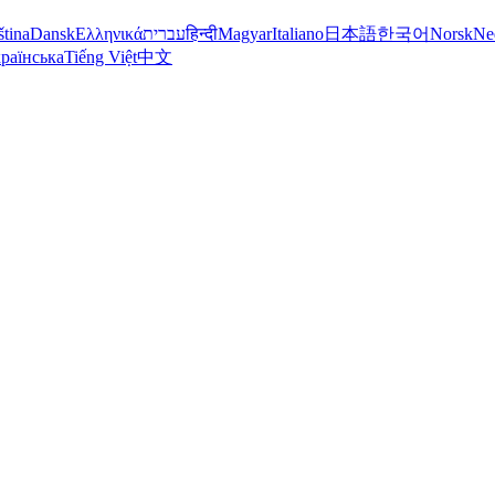
ština
Dansk
Ελληνικά
עברית
हिन्दी
Magyar
Italiano
日本語
한국어
Norsk
Ne
раїнська
Tiếng Việt
中文