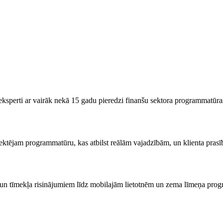
sperti ar vairāk nekā 15 gadu pieredzi finanšu sektora programmatūras
ektējam programmatūru, kas atbilst reālām vajadzībām, un klienta prasīb
 un tīmekļa risinājumiem līdz mobilajām lietotnēm un zema līmeņa pro