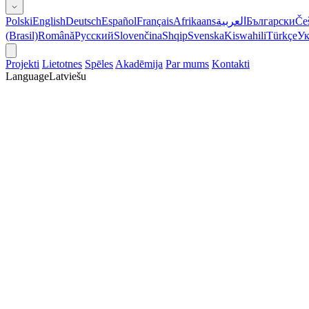
Polski
English
Deutsch
Español
Français
Afrikaans
العربية
Български
Če
(Brasil)
Română
Русский
Slovenčina
Shqip
Svenska
Kiswahili
Türkçe
Ук
Projekti
Lietotnes
Spēles
Akadēmija
Par mums
Kontakti
Language
Latviešu