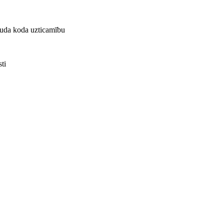
bauda koda uzticamību
ti