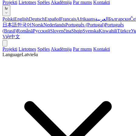
Projekti
Lietotnes
Spēles
Akadēmija
Par mums
Kontakti
lv
Polski
English
Deutsch
Español
Français
Afrikaans
العربية
Български
Če
日本語
한국어
Norsk
Nederlands
Português (Portugal)
Português
(Brasil)
Română
Русский
Slovenčina
Shqip
Svenska
Kiswahili
Türkçe
Ук
Việt
中文
Projekti
Lietotnes
Spēles
Akadēmija
Par mums
Kontakti
Language
Latviešu