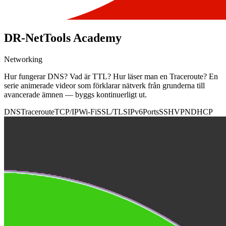
DR-NetTools Academy
Networking
Hur fungerar DNS? Vad är TTL? Hur läser man en Traceroute? En
serie animerade videor som förklarar nätverk från grunderna till
avancerade ämnen — byggs kontinuerligt ut.
DNS
Traceroute
TCP/IP
Wi-Fi
SSL/TLS
IPv6
Ports
SSH
VPN
DHCP