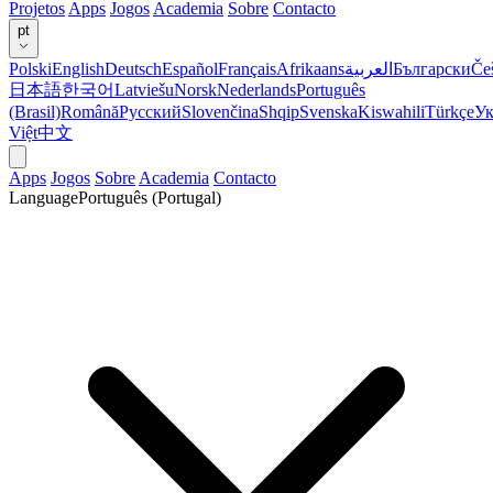
Projetos
Apps
Jogos
Academia
Sobre
Contacto
pt
Polski
English
Deutsch
Español
Français
Afrikaans
العربية
Български
Če
日本語
한국어
Latviešu
Norsk
Nederlands
Português
(Brasil)
Română
Русский
Slovenčina
Shqip
Svenska
Kiswahili
Türkçe
Ук
Việt
中文
Apps
Jogos
Sobre
Academia
Contacto
Language
Português (Portugal)