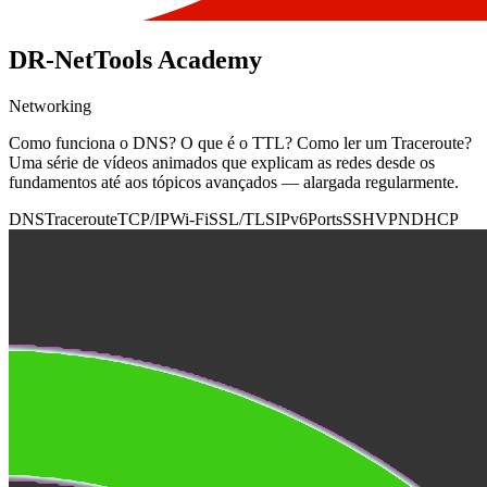
DR-NetTools Academy
Networking
Como funciona o DNS? O que é o TTL? Como ler um Traceroute?
Uma série de vídeos animados que explicam as redes desde os
fundamentos até aos tópicos avançados — alargada regularmente.
DNS
Traceroute
TCP/IP
Wi-Fi
SSL/TLS
IPv6
Ports
SSH
VPN
DHCP