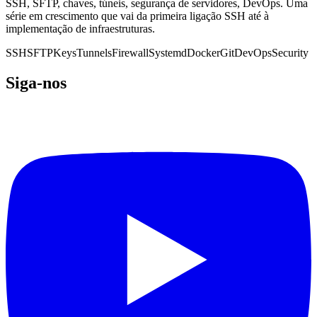
SSH, SFTP, chaves, túneis, segurança de servidores, DevOps. Uma
série em crescimento que vai da primeira ligação SSH até à
implementação de infraestruturas.
SSH
SFTP
Keys
Tunnels
Firewall
Systemd
Docker
Git
DevOps
Security
Siga-nos