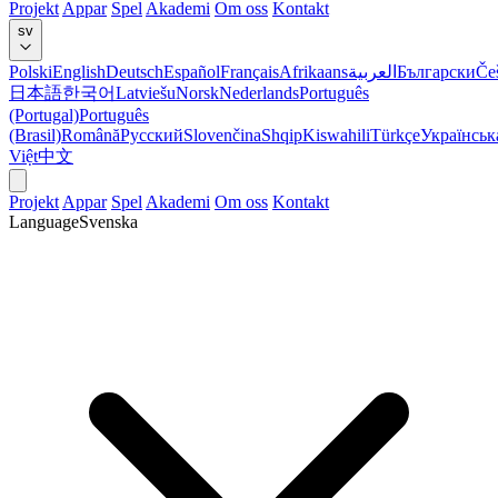
Projekt
Appar
Spel
Akademi
Om oss
Kontakt
sv
Polski
English
Deutsch
Español
Français
Afrikaans
العربية
Български
Če
日本語
한국어
Latviešu
Norsk
Nederlands
Português
(Portugal)
Português
(Brasil)
Română
Русский
Slovenčina
Shqip
Kiswahili
Türkçe
Українськ
Việt
中文
Projekt
Appar
Spel
Akademi
Om oss
Kontakt
Language
Svenska