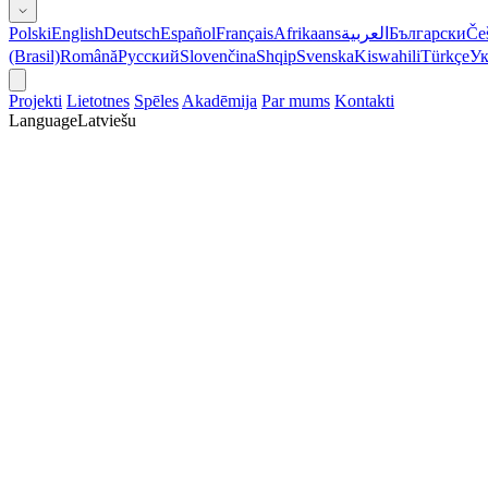
Polski
English
Deutsch
Español
Français
Afrikaans
العربية
Български
Če
(Brasil)
Română
Русский
Slovenčina
Shqip
Svenska
Kiswahili
Türkçe
Ук
Projekti
Lietotnes
Spēles
Akadēmija
Par mums
Kontakti
Language
Latviešu