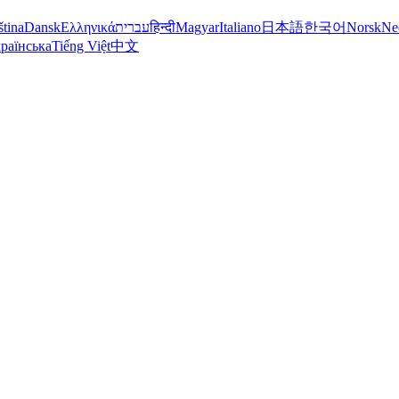
ština
Dansk
Ελληνικά
עברית
हिन्दी
Magyar
Italiano
日本語
한국어
Norsk
Ne
раїнська
Tiếng Việt
中文