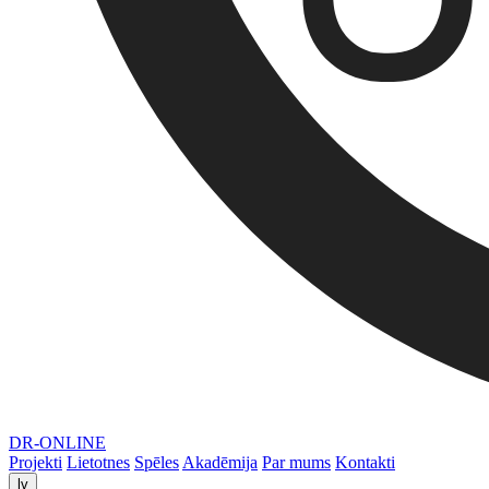
DR-ONLINE
Projekti
Lietotnes
Spēles
Akadēmija
Par mums
Kontakti
lv