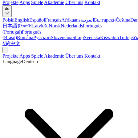
Projekte
Apps
Spiele
Akademie
Über uns
Kontakt
de
Polski
English
Español
Français
Afrikaans
العربية
Български
Čeština
Dan
日本語
한국어
Latviešu
Norsk
Nederlands
Português
(Portugal)
Português
(Brasil)
Română
Русский
Slovenčina
Shqip
Svenska
Kiswahili
Türkçe
Ук
Việt
中文
Projekte
Apps
Spiele
Akademie
Über uns
Kontakt
Language
Deutsch