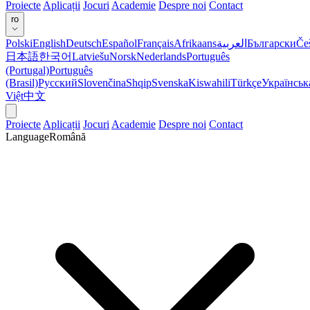
Proiecte
Aplicații
Jocuri
Academie
Despre noi
Contact
ro
Polski
English
Deutsch
Español
Français
Afrikaans
العربية
Български
Če
日本語
한국어
Latviešu
Norsk
Nederlands
Português
(Portugal)
Português
(Brasil)
Русский
Slovenčina
Shqip
Svenska
Kiswahili
Türkçe
Українськ
Việt
中文
Proiecte
Aplicații
Jocuri
Academie
Despre noi
Contact
Language
Română