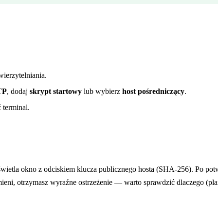
wierzytelniania.
TP
, dodaj
skrypt startowy
lub wybierz
host pośredniczący
.
 terminal.
etla okno z odciskiem klucza publicznego hosta (SHA-256). Po potw
mieni, otrzymasz wyraźne ostrzeżenie — warto sprawdzić dlaczego (p