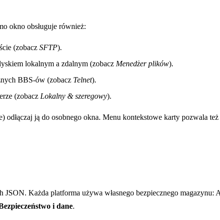
amo okno obsługuje również:
ście (zobacz
SFTP
).
yskiem lokalnym a zdalnym (zobacz
Menedżer plików
).
sycznych BBS-ów (zobacz
Telnet
).
erze (zobacz
Lokalny & szeregowy
).
ze) odłączaj ją do osobnego okna. Menu kontekstowe karty pozwala te
nych JSON. Każda platforma używa własnego bezpiecznego magazynu: A
Bezpieczeństwo i dane
.