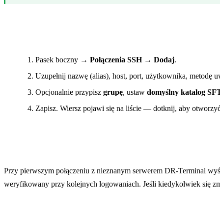
Zapisane połączenie
Pasek boczny →
Połączenia SSH
→
Dodaj
.
Uzupełnij nazwę (alias), host, port, użytkownika, metodę u
Opcjonalnie przypisz
grupę
, ustaw
domyślny katalog SF
Zapisz. Wiersz pojawi się na liście — dotknij, aby otworzyć
Pierwsze połączenie i zaufanie do hosta
Przy pierwszym połączeniu z nieznanym serwerem DR-Terminal wyświ
weryfikowany przy kolejnych logowaniach. Jeśli kiedykolwiek się z