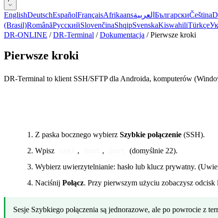
English
Deutsch
Español
Français
Afrikaans
العربية
Български
Čeština
D
(Brasil)
Română
Русский
Slovenčina
Shqip
Svenska
Kiswahili
Türkçe
Ук
DR-ONLINE
/
DR-Terminal
/
Dokumentacja
/
Pierwsze kroki
Pierwsze kroki
DR-Terminal to klient SSH/SFTP dla Androida, komputerów (Windows
Szybkie połączenie — sesja jednorazowa
Z paska bocznego wybierz
Szybkie połączenie
(SSH).
Wpisz
,
,
(domyślnie 22).
user
host
port
Wybierz uwierzytelnianie: hasło lub klucz prywatny. (Uw
Naciśnij
Połącz
. Przy pierwszym użyciu zobaczysz odcisk 
Sesje Szybkiego połączenia są jednorazowe, ale po powrocie z ter