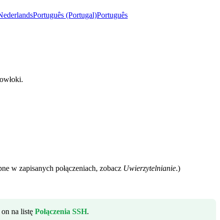
Nederlands
Português (Portugal)
Português
owłoki.
pne w zapisanych połączeniach, zobacz
Uwierzytelnianie
.)
on na listę
Połączenia SSH
.