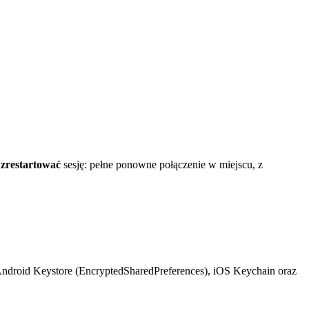
ż
zrestartować
sesję: pełne ponowne połączenie w miejscu, z
ndroid Keystore (EncryptedSharedPreferences), iOS Keychain oraz