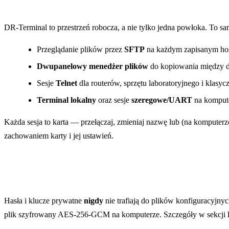
Więcej niż SSH
DR-Terminal to przestrzeń robocza, a nie tylko jedna powłoka. To s
Przeglądanie plików przez
SFTP
na każdym zapisanym ho
Dwupanelowy menedżer plików
do kopiowania między d
Sesje
Telnet
dla routerów, sprzętu laboratoryjnego i kla
Terminal lokalny
oraz sesje
szeregowe/UART
na komput
Każda sesja to karta — przełączaj, zmieniaj nazwę lub (na komputer
zachowaniem karty i jej ustawień.
Gdzie trafia Twoje hasło
Hasła i klucze prywatne
nigdy
nie trafiają do plików konfiguracyj
plik szyfrowany AES-256-GCM na komputerze. Szczegóły w sekcji