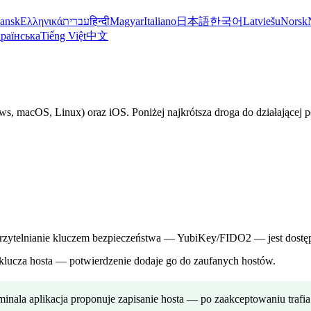
ansk
Ελληνικά
עברית
हिन्दी
Magyar
Italiano
日本語
한국어
Latviešu
Norsk
раїнська
Tiếng Việt
中文
, macOS, Linux) oraz iOS. Poniżej najkrótsza droga do działającej p
ierzytelnianie kluczem bezpieczeństwa — YubiKey/FIDO2 — jest dostę
klucza hosta — potwierdzenie dodaje go do zaufanych hostów.
minala aplikacja proponuje zapisanie hosta — po zaakceptowaniu trafia 