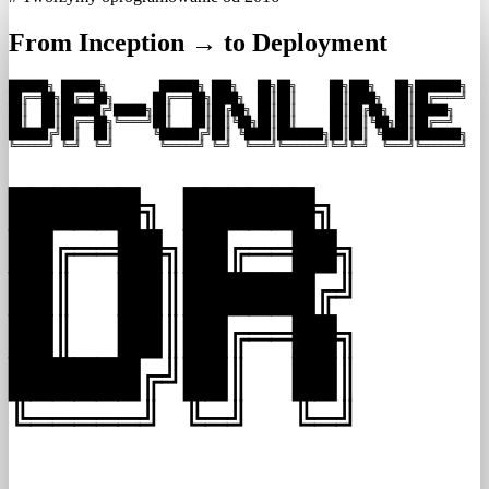
From Inception → to Deployment
██████╗ ██████╗        ██████╗ ███╗   ██╗██╗     ██╗███╗   ██╗███████╗

██╔══██╗██╔══██╗      ██╔═══██╗████╗  ██║██║     ██║████╗  ██║██╔════╝

██║  ██║██████╔╝█████╗██║   ██║██╔██╗ ██║██║     ██║██╔██╗ ██║█████╗  

██║  ██║██╔══██╗╚════╝██║   ██║██║╚██╗██║██║     ██║██║╚██╗██║██╔══╝  

██████╔╝██║  ██║      ╚██████╔╝██║ ╚████║███████╗██║██║ ╚████║███████╗

╚═════╝ ╚═╝  ╚═╝       ╚═════╝ ╚═╝  ╚═══╝╚══════╝╚═╝╚═╝  ╚═══╝╚══════╝
██████╗ ██████╗

██╔══██╗██╔══██╗

██║  ██║██████╔╝

██║  ██║██╔══██╗

██████╔╝██║  ██║

╚═════╝ ╚═╝  ╚═╝
 ___                ___                  _   _          
