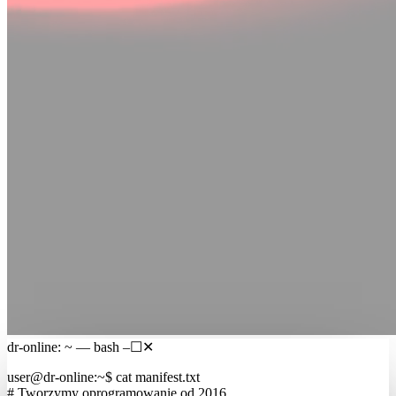
dr-online: ~ — bash
–
☐
✕
user@dr-online
:
~
$
cat manifest.txt
# Tworzymy oprogramowanie od 2016