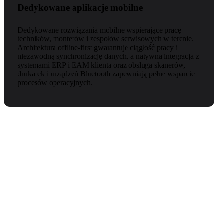
Dedykowane aplikacje mobilne
Dedykowane rozwiązania mobilne wspierające pracę
techników, monterów i zespołów serwisowych w terenie.
Architektura offline-first gwarantuje ciągłość pracy i
niezawodną synchronizację danych, a natywna integracja z
systemami ERP i EAM klienta oraz obsługa skanerów,
drukarek i urządzeń Bluetooth zapewniają pełne wsparcie
procesów operacyjnych.