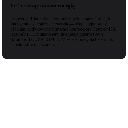
IoT z zarządzaniem energią
Embedded Linux dla autonomicznych urządzeń off-grid.
Inteligentne zarządzanie energią — adaptacyjne stany
uśpienia, dedykowany firmware koprocesora Cortex-M33,
łączność LTE z failoverem, integracja przemysłowa
(Modbus, I2C, SPI, GPIO). Miesiące pracy na baterii lub
panelu fotowoltaicznym.