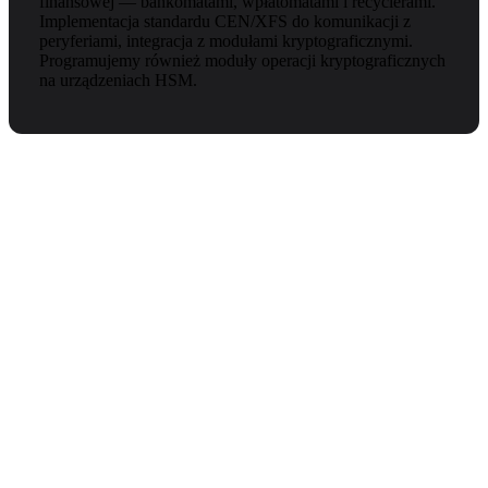
finansowej — bankomatami, wpłatomatami i recyclerami.
Implementacja standardu CEN/XFS do komunikacji z
peryferiami, integracja z modułami kryptograficznymi.
Programujemy również moduły operacji kryptograficznych
na urządzeniach HSM.