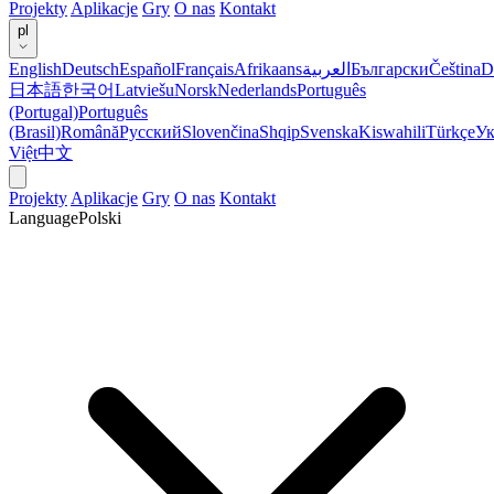
Projekty
Aplikacje
Gry
O nas
Kontakt
pl
English
Deutsch
Español
Français
Afrikaans
العربية
Български
Čeština
D
日本語
한국어
Latviešu
Norsk
Nederlands
Português
(Portugal)
Português
(Brasil)
Română
Русский
Slovenčina
Shqip
Svenska
Kiswahili
Türkçe
Ук
Việt
中文
Projekty
Aplikacje
Gry
O nas
Kontakt
Language
Polski