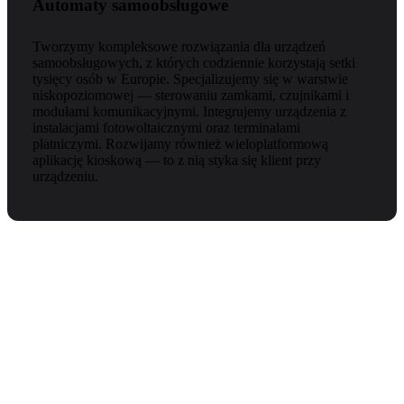
Automaty samoobsługowe
Tworzymy kompleksowe rozwiązania dla urządzeń
samoobsługowych, z których codziennie korzystają setki
tysięcy osób w Europie. Specjalizujemy się w warstwie
niskopoziomowej — sterowaniu zamkami, czujnikami i
modułami komunikacyjnymi. Integrujemy urządzenia z
instalacjami fotowoltaicznymi oraz terminalami
płatniczymi. Rozwijamy również wieloplatformową
aplikację kioskową — to z nią styka się klient przy
urządzeniu.