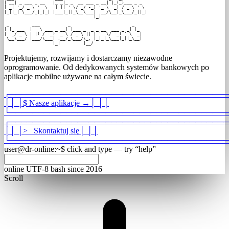
| __| _ ___ _ __   |_ _|_ _  __ ___ _ __| |_(_)___ _ _  

| _| '_/ _ \ '  \   | || ' \/ _/ -_) '_ \  _| / _ \ ' \ 

|_||_| \___/_|_|_| |___|_||_\__\___| .__/\__|_\___/_||_|

                                   |_|                  
 _         ___           _                        _

| |_ ___  |   \ ___ _ __| |___ _  _ _ __  ___ _ _| |_

|  _/ _ \ | |) / -_) '_ \ / _ \ || | '  \/ -_) ' \  _|

 \__\___/ |___/\___| .__/_\___/\_, |_|_|_\___|_||_\__|

                   |_|         |__/                   
Projektujemy, rozwijamy i dostarczamy niezawodne
oprogramowanie. Od dedykowanych systemów bankowych po
aplikacje mobilne używane na całym świecie.
┌
───────────────────────────────────────
│
│
│
$
Nasze aplikacje
→
│
│
│
└
───────────────────────────────────────
┌
───────────────────────────────────────
│
│
│
>_
Skontaktuj się
│
│
│
└
───────────────────────────────────────
user@dr-online
:
~
$
click and type — try “help”
online
UTF-8
bash
since 2016
Scroll