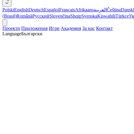
Polski
English
Deutsch
Español
Français
Afrikaans
العربية
Čeština
Dansk
(Brasil)
Română
Русский
Slovenčina
Shqip
Svenska
Kiswahili
Türkçe
Ук
Проекти
Приложения
Игри
Академия
За нас
Контакт
Language
Български