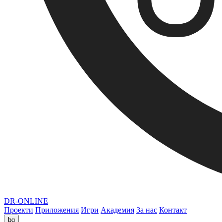
DR-ONLINE
Проекти
Приложения
Игри
Академия
За нас
Контакт
bg