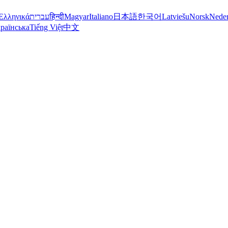
Ελληνικά
עברית
हिन्दी
Magyar
Italiano
日本語
한국어
Latviešu
Norsk
Neder
раїнська
Tiếng Việt
中文