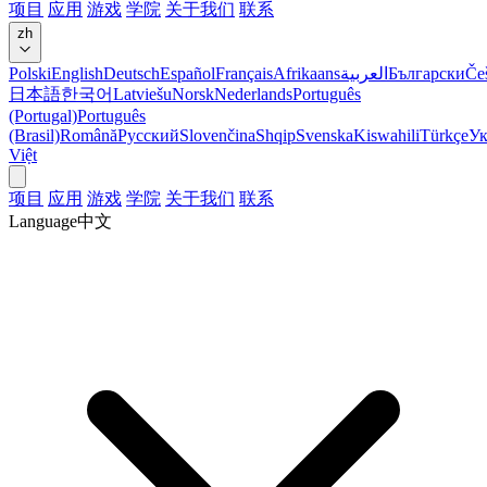
项目
应用
游戏
学院
关于我们
联系
zh
Polski
English
Deutsch
Español
Français
Afrikaans
العربية
Български
Če
日本語
한국어
Latviešu
Norsk
Nederlands
Português
(Portugal)
Português
(Brasil)
Română
Русский
Slovenčina
Shqip
Svenska
Kiswahili
Türkçe
Ук
Việt
项目
应用
游戏
学院
关于我们
联系
Language
中文