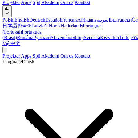
Projekter
Apps
Spil
Akademi
Om os
Kontakt
da
Polski
English
Deutsch
Español
Français
Afrikaans
العربية
Български
Če
日本語
한국어
Latviešu
Norsk
Nederlands
Português
(Portugal)
Português
(Brasil)
Română
Русский
Slovenčina
Shqip
Svenska
Kiswahili
Türkçe
Ук
Việt
中文
Projekter
Apps
Spil
Akademi
Om os
Kontakt
Language
Dansk