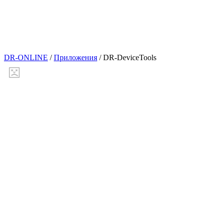
DR-ONLINE
/
Приложения
/
DR-DeviceTools