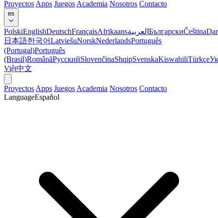
Proyectos
Apps
Juegos
Academia
Nosotros
Contacto
es
Polski
English
Deutsch
Français
Afrikaans
العربية
Български
Čeština
Da
日本語
한국어
Latviešu
Norsk
Nederlands
Português
(Portugal)
Português
(Brasil)
Română
Русский
Slovenčina
Shqip
Svenska
Kiswahili
Türkçe
Ук
Việt
中文
Proyectos
Apps
Juegos
Academia
Nosotros
Contacto
Language
Español