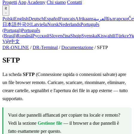
Progetti
App
Academy
Chi siamo
Contatti
it
Polski
English
Deutsch
Español
Français
Afrikaans
العربية
Български
Če
日本語
한국어
Latviešu
Norsk
Nederlands
Português
(Portugal)
Português
(Brasil)
Română
Русский
Slovenčina
Shqip
Svenska
Kiswahili
Türkçe
Ук
Việt
中文
DR-ONLINE
/
DR-Terminal
/
Documentazione
/
SFTP
SFTP
La scheda
SFTP
(Connessione rapida o connessioni salvate) apre
un file browser remoto. Caricare, scaricare, rinominare, eliminare,
creare cartelle, segnalibri e l'apertura dei file in app esterne — tutto
supportato.
Vuoi due pannelli affiancati per copiare tra locale e remoto?
Vedi la sezione
Gestione file
— il browser a due pannelli è
fatto esattamente per questo.