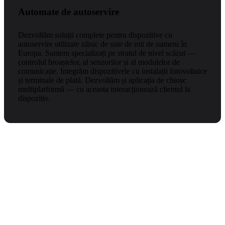
Automate de autoservire
Dezvoltăm soluții complete pentru dispozitive cu
autoservire utilizate zilnic de sute de mii de oameni în
Europa. Suntem specializați pe stratul de nivel scăzut —
controlul broaștelor, al senzorilor și al modulelor de
comunicație. Integrăm dispozitivele cu instalații fotovoltaice
și terminale de plată. Dezvoltăm și aplicația de chioșc
multiplatformă — cu aceasta interacționează clientul la
dispozitiv.