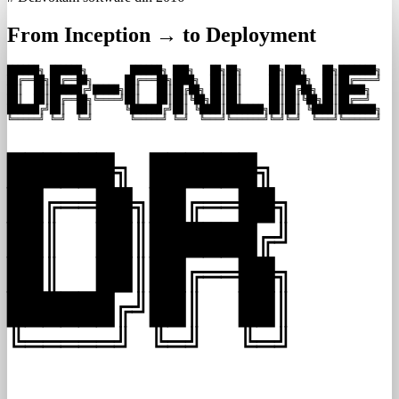
From Inception → to Deployment
██████╗ ██████╗        ██████╗ ███╗   ██╗██╗     ██╗███╗   ██╗███████╗

██╔══██╗██╔══██╗      ██╔═══██╗████╗  ██║██║     ██║████╗  ██║██╔════╝

██║  ██║██████╔╝█████╗██║   ██║██╔██╗ ██║██║     ██║██╔██╗ ██║█████╗  

██║  ██║██╔══██╗╚════╝██║   ██║██║╚██╗██║██║     ██║██║╚██╗██║██╔══╝  

██████╔╝██║  ██║      ╚██████╔╝██║ ╚████║███████╗██║██║ ╚████║███████╗

╚═════╝ ╚═╝  ╚═╝       ╚═════╝ ╚═╝  ╚═══╝╚══════╝╚═╝╚═╝  ╚═══╝╚══════╝
██████╗ ██████╗

██╔══██╗██╔══██╗

██║  ██║██████╔╝

██║  ██║██╔══██╗

██████╔╝██║  ██║

╚═════╝ ╚═╝  ╚═╝
 ___                ___                  _   _          
