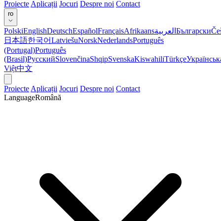
Proiecte
Aplicații
Jocuri
Despre noi
Contact
ro
Polski
English
Deutsch
Español
Français
Afrikaans
العربية
Български
Če
日本語
한국어
Latviešu
Norsk
Nederlands
Português
(Portugal)
Português
(Brasil)
Русский
Slovenčina
Shqip
Svenska
Kiswahili
Türkçe
Українськ
Việt
中文
Proiecte
Aplicații
Jocuri
Despre noi
Contact
Language
Română