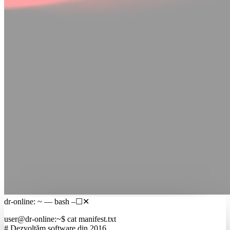
dr-online: ~ — bash
–
☐
✕
user@dr-online
:
~
$
cat manifest.txt
# Dezvoltăm software din 2016