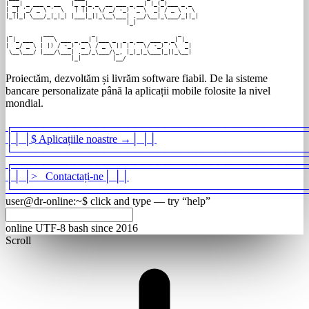
| __| _ ___ _ __   |_ _|_ _  __ ___ _ __| |_(_)___ _ _  

| _| '_/ _ \ '  \   | || ' \/ _/ -_) '_ \  _| / _ \ ' \ 

|_||_| \___/_|_|_| |___|_||_\__\___| .__/\__|_\___/_||_|

                                   |_|                  
 _         ___           _                        _

| |_ ___  |   \ ___ _ __| |___ _  _ _ __  ___ _ _| |_

|  _/ _ \ | |) / -_) '_ \ / _ \ || | '  \/ -_) ' \  _|

 \__\___/ |___/\___| .__/_\___/\_, |_|_|_\___|_||_\__|

                   |_|         |__/                   
Proiectăm, dezvoltăm și livrăm software fiabil. De la sisteme
bancare personalizate până la aplicații mobile folosite la nivel
mondial.
┌
───────────────────────────────────────
│
│
│
$
Aplicațiile noastre
→
│
│
│
└
───────────────────────────────────────
┌
───────────────────────────────────────
│
│
│
>_
Contactați-ne
│
│
│
└
───────────────────────────────────────
user@dr-online
:
~
$
click and type — try “help”
online
UTF-8
bash
since 2016
Scroll