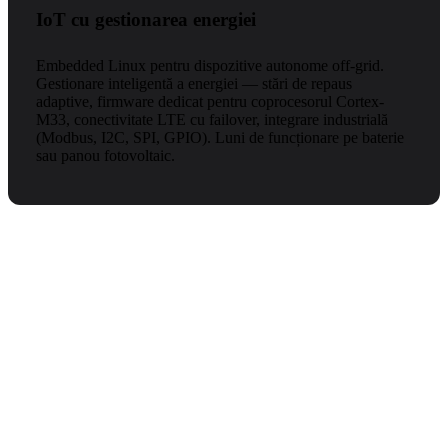
IoT cu gestionarea energiei
Embedded Linux pentru dispozitive autonome off-grid.
Gestionare inteligentă a energiei — stări de repaus
adaptive, firmware dedicat pentru coprocesorul Cortex-
M33, conectivitate LTE cu failover, integrare industrială
(Modbus, I2C, SPI, GPIO). Luni de funcționare pe baterie
sau panou fotovoltaic.