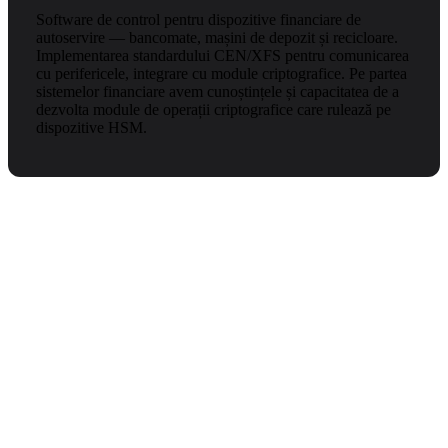
Software de control pentru dispozitive financiare de
autoservire — bancomate, mașini de depozit și recicloare.
Implementarea standardului CEN/XFS pentru comunicarea
cu perifericele, integrare cu module criptografice. Pe partea
sistemelor financiare avem cunoștințele și capacitatea de a
dezvolta module de operații criptografice care rulează pe
dispozitive HSM.