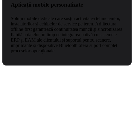
Aplicații mobile personalizate
Soluții mobile dedicate care susțin activitatea tehnicienilor,
instalatorilor și echipelor de service pe teren. Arhitectura
offline-first garantează continuitatea muncii și sincronizarea
fiabilă a datelor, în timp ce integrarea nativă cu sistemele
ERP și EAM ale clientului și suportul pentru scanere,
imprimante și dispozitive Bluetooth oferă suport complet
proceselor operaționale.