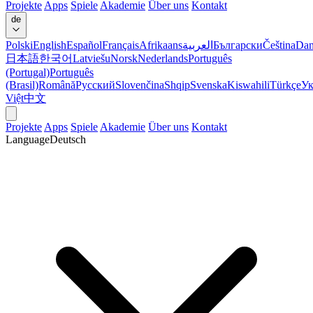
Projekte
Apps
Spiele
Akademie
Über uns
Kontakt
de
Polski
English
Español
Français
Afrikaans
العربية
Български
Čeština
Dan
日本語
한국어
Latviešu
Norsk
Nederlands
Português
(Portugal)
Português
(Brasil)
Română
Русский
Slovenčina
Shqip
Svenska
Kiswahili
Türkçe
Ук
Việt
中文
Projekte
Apps
Spiele
Akademie
Über uns
Kontakt
Language
Deutsch