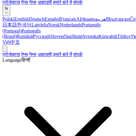
प्रोजेक्ट्स
ऐप्स
गेम्स
अकादमी
हमारे बारे में
संपर्क
hi
Polski
English
Deutsch
Español
Français
Afrikaans
العربية
Български
Če
日本語
한국어
Latviešu
Norsk
Nederlands
Português
(Portugal)
Português
(Brasil)
Română
Русский
Slovenčina
Shqip
Svenska
Kiswahili
Türkçe
Ук
Việt
中文
प्रोजेक्ट्स
ऐप्स
गेम्स
अकादमी
हमारे बारे में
संपर्क
Language
हिन्दी