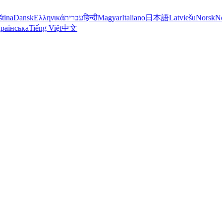
ština
Dansk
Ελληνικά
עברית
हिन्दी
Magyar
Italiano
日本語
Latviešu
Norsk
N
раїнська
Tiếng Việt
中文