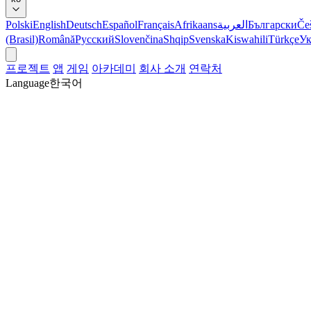
Polski
English
Deutsch
Español
Français
Afrikaans
العربية
Български
Če
(Brasil)
Română
Русский
Slovenčina
Shqip
Svenska
Kiswahili
Türkçe
Ук
프로젝트
앱
게임
아카데미
회사 소개
연락처
Language
한국어