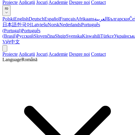
Proiecte
Aplicații
Jocuri
Academie
Despre noi
Contact
ro
Polski
English
Deutsch
Español
Français
Afrikaans
العربية
Български
Če
日本語
한국어
Latviešu
Norsk
Nederlands
Português
(Portugal)
Português
(Brasil)
Русский
Slovenčina
Shqip
Svenska
Kiswahili
Türkçe
Українськ
Việt
中文
Proiecte
Aplicații
Jocuri
Academie
Despre noi
Contact
Language
Română