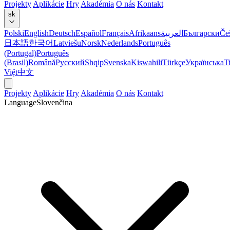
Projekty
Aplikácie
Hry
Akadémia
O nás
Kontakt
sk
Polski
English
Deutsch
Español
Français
Afrikaans
العربية
Български
Če
日本語
한국어
Latviešu
Norsk
Nederlands
Português
(Portugal)
Português
(Brasil)
Română
Русский
Shqip
Svenska
Kiswahili
Türkçe
Українська
T
Việt
中文
Projekty
Aplikácie
Hry
Akadémia
O nás
Kontakt
Language
Slovenčina