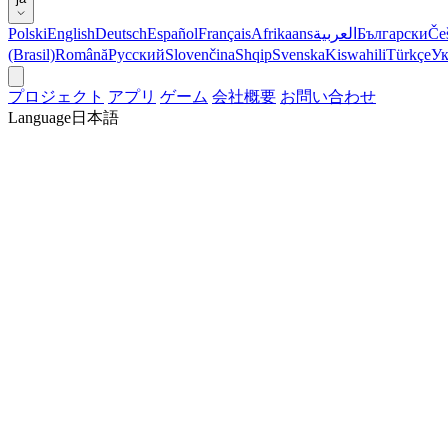
Polski
English
Deutsch
Español
Français
Afrikaans
العربية
Български
Če
(Brasil)
Română
Русский
Slovenčina
Shqip
Svenska
Kiswahili
Türkçe
Ук
プロジェクト
アプリ
ゲーム
会社概要
お問い合わせ
Language
日本語