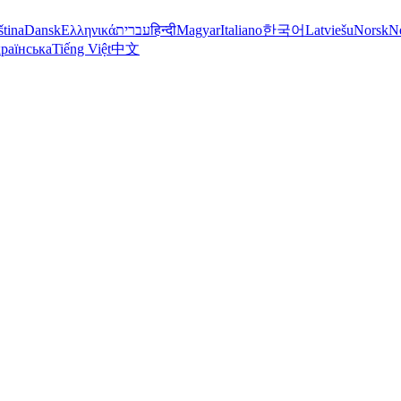
ština
Dansk
Ελληνικά
עברית
हिन्दी
Magyar
Italiano
한국어
Latviešu
Norsk
N
раїнська
Tiếng Việt
中文