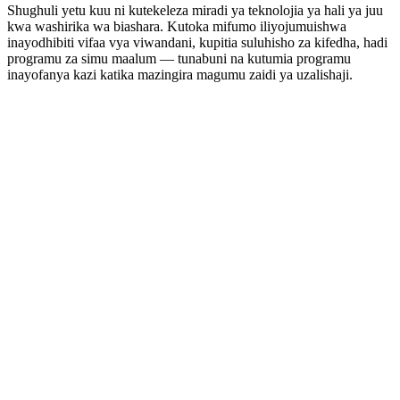
Shughuli yetu kuu ni kutekeleza miradi ya teknolojia ya hali ya juu
kwa washirika wa biashara. Kutoka mifumo iliyojumuishwa
inayodhibiti vifaa vya viwandani, kupitia suluhisho za kifedha, hadi
programu za simu maalum — tunabuni na kutumia programu
inayofanya kazi katika mazingira magumu zaidi ya uzalishaji.