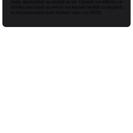
ziada, ujumuishaji na moduli za siri. Upande wa mifumo ya
kifedha tuna ujuzi na uwezo wa kuunda moduli za shughuli
za siri zinazofanya kazi kwenye vifaa vya HSM.