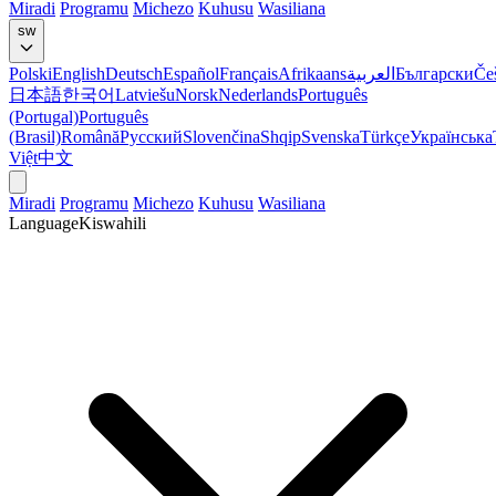
Miradi
Programu
Michezo
Kuhusu
Wasiliana
sw
Polski
English
Deutsch
Español
Français
Afrikaans
العربية
Български
Če
日本語
한국어
Latviešu
Norsk
Nederlands
Português
(Portugal)
Português
(Brasil)
Română
Русский
Slovenčina
Shqip
Svenska
Türkçe
Українська
Việt
中文
Miradi
Programu
Michezo
Kuhusu
Wasiliana
Language
Kiswahili