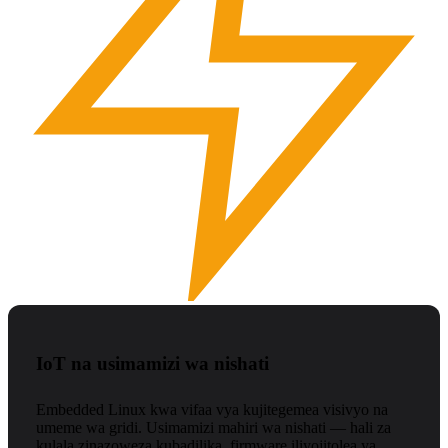
IoT na usimamizi wa nishati
Embedded Linux kwa vifaa vya kujitegemea visivyo na
umeme wa gridi. Usimamizi mahiri wa nishati — hali za
kulala zinazoweza kubadilika, firmware iliyojitolea ya