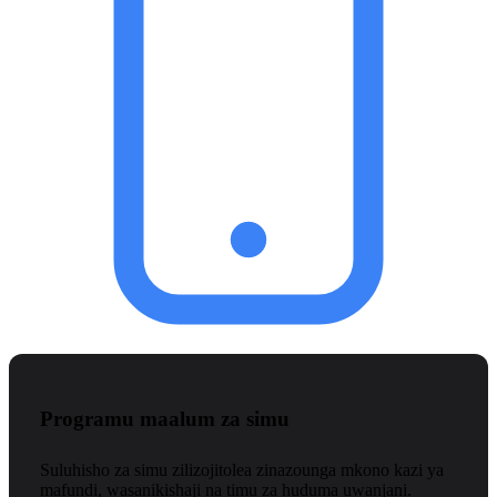
Programu maalum za simu
Suluhisho za simu zilizojitolea zinazounga mkono kazi ya
mafundi, wasanikishaji na timu za huduma uwanjani.