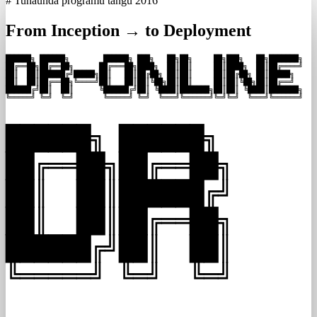
# Tunaunda programu tangu 2016
From Inception → to Deployment
██████╗ ██████╗        ██████╗ ███╗   ██╗██╗     ██╗███╗   ██╗███████╗

██╔══██╗██╔══██╗      ██╔═══██╗████╗  ██║██║     ██║████╗  ██║██╔════╝

██║  ██║██████╔╝█████╗██║   ██║██╔██╗ ██║██║     ██║██╔██╗ ██║█████╗  

██║  ██║██╔══██╗╚════╝██║   ██║██║╚██╗██║██║     ██║██║╚██╗██║██╔══╝  

██████╔╝██║  ██║      ╚██████╔╝██║ ╚████║███████╗██║██║ ╚████║███████╗

╚═════╝ ╚═╝  ╚═╝       ╚═════╝ ╚═╝  ╚═══╝╚══════╝╚═╝╚═╝  ╚═══╝╚══════╝
██████╗ ██████╗

██╔══██╗██╔══██╗

██║  ██║██████╔╝

██║  ██║██╔══██╗

██████╔╝██║  ██║

╚═════╝ ╚═╝  ╚═╝