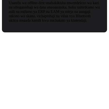
Usanifu wa offline-first unahakikisha mwendelezo wa kazi
na ulinganishaji wa data unaoaminika, huku ushirikiano wa
asili na mifumo ya ERP na EAM ya mteja na uungaji
mkono wa skana, vichapishaji na vifaa vya Bluetooth
ukitoa msaada kamili kwa michakato ya kiutendaji.