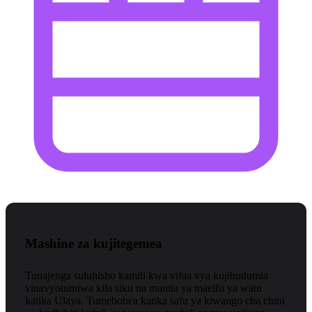
Mashine za kujitegemea
Tunajenga suluhisho kamili kwa vifaa vya kujihudumia
vinavyotumiwa kila siku na mamia ya maelfu ya watu
katika Ulaya. Tumebobea katika safu ya kiwango cha chini