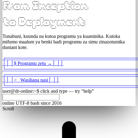
 ___                ___                  _   _          

| __| _ ___ _ __   |_ _|_ _  __ ___ _ __| |_(_)___ _ _  

| _| '_/ _ \ '  \   | || ' \/ _/ -_) '_ \  _| / _ \ ' \ 

|_||_| \___/_|_|_| |___|_||_\__\___| .__/\__|_\___/_||_|

                                   |_|                  
 _         ___           _                        _

| |_ ___  |   \ ___ _ __| |___ _  _ _ __  ___ _ _| |_

|  _/ _ \ | |) / -_) '_ \ / _ \ || | '  \/ -_) ' \  _|

 \__\___/ |___/\___| .__/_\___/\_, |_|_|_\___|_||_\__|

                   |_|         |__/                   
Tunabuni, kuunda na kutoa programu ya kuaminika. Kutoka
mifumo maalum ya benki hadi programu za simu zinazotumika
duniani kote.
┌
───────────────────────────────────────
│
│
│
$
Programu zetu
→
│
│
│
└
───────────────────────────────────────
┌
───────────────────────────────────────
│
│
│
>_
Wasiliana nasi
│
│
│
└
───────────────────────────────────────
user@dr-online
:
~
$
click and type — try “help”
online
UTF-8
bash
since 2016
Scroll