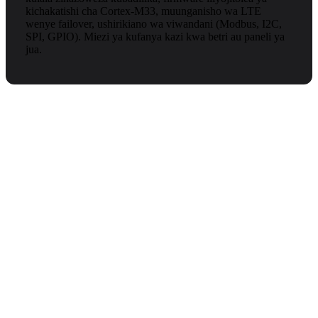
kichakatishi cha Cortex-M33, muunganisho wa LTE
wenye failover, ushirikiano wa viwandani (Modbus, I2C,
SPI, GPIO). Miezi ya kufanya kazi kwa betri au paneli ya
jua.