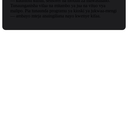
— kudhibiti kufuli, sensorer na moduli za mawasiliano.
Tunaunganisha vifaa na mitambo ya jua na vituo vya
malipo. Pia tunaunda programu ya kioski ya jukwaa-mengi
— ambayo mteja anaingiliana nayo kwenye kifaa.