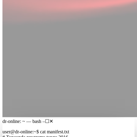
dr-online: ~ — bash
–
☐
✕
user@dr-online
:
~
$
cat manifest.txt