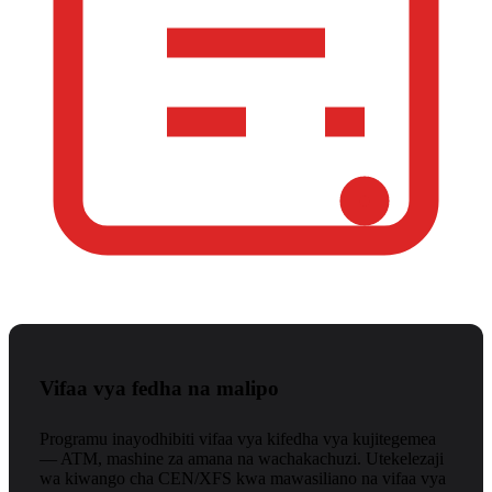
Vifaa vya fedha na malipo
Programu inayodhibiti vifaa vya kifedha vya kujitegemea
— ATM, mashine za amana na wachakachuzi. Utekelezaji
wa kiwango cha CEN/XFS kwa mawasiliano na vifaa vya