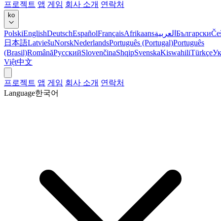
프로젝트
앱
게임
회사 소개
연락처
ko
Polski
English
Deutsch
Español
Français
Afrikaans
العربية
Български
Če
日本語
Latviešu
Norsk
Nederlands
Português (Portugal)
Português
(Brasil)
Română
Русский
Slovenčina
Shqip
Svenska
Kiswahili
Türkçe
Ук
Việt
中文
프로젝트
앱
게임
회사 소개
연락처
Language
한국어