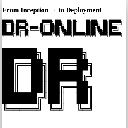
From Inception → to Deployment
██████╗ ██████╗        ██████╗ ███╗   ██╗██╗     ██╗███╗   ██╗███████╗

██╔══██╗██╔══██╗      ██╔═══██╗████╗  ██║██║     ██║████╗  ██║██╔════╝

██║  ██║██████╔╝█████╗██║   ██║██╔██╗ ██║██║     ██║██╔██╗ ██║█████╗  

██║  ██║██╔══██╗╚════╝██║   ██║██║╚██╗██║██║     ██║██║╚██╗██║██╔══╝  

██████╔╝██║  ██║      ╚██████╔╝██║ ╚████║███████╗██║██║ ╚████║███████╗

╚═════╝ ╚═╝  ╚═╝       ╚═════╝ ╚═╝  ╚═══╝╚══════╝╚═╝╚═╝  ╚═══╝╚══════╝
██████╗ ██████╗

██╔══██╗██╔══██╗

██║  ██║██████╔╝

██║  ██║██╔══██╗

██████╔╝██║  ██║

╚═════╝ ╚═╝  ╚═╝
 ___                ___                  _   _          
