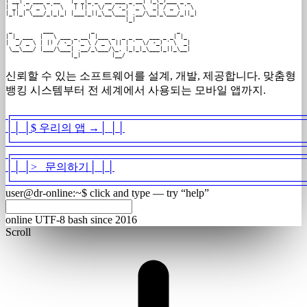
| __| _ ___ _ __   |_ _|_ _  __ ___ _ __| |_(_)___ _ _  

| _| '_/ _ \ '  \   | || ' \/ _/ -_) '_ \  _| / _ \ ' \ 

|_||_| \___/_|_|_| |___|_||_\__\___| .__/\__|_\___/_||_|

                                   |_|                  
 _         ___           _                        _

| |_ ___  |   \ ___ _ __| |___ _  _ _ __  ___ _ _| |_

|  _/ _ \ | |) / -_) '_ \ / _ \ || | '  \/ -_) ' \  _|

 \__\___/ |___/\___| .__/_\___/\_, |_|_|_\___|_||_\__|

                   |_|         |__/                   
신뢰할 수 있는 소프트웨어를 설계, 개발, 제공합니다. 맞춤형
뱅킹 시스템부터 전 세계에서 사용되는 모바일 앱까지.
┌
───────────────────────────────────────
│
│
│
$
우리의 앱
→
│
│
│
└
───────────────────────────────────────
┌
───────────────────────────────────────
│
│
│
>_
문의하기
│
│
│
└
───────────────────────────────────────
user@dr-online
:
~
$
click and type — try “help”
online
UTF-8
bash
since 2016
Scroll